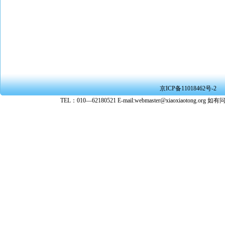
京ICP备11018462号-2
TEL：010—62180521 E-mail:webmaster@xiaoxiaoto