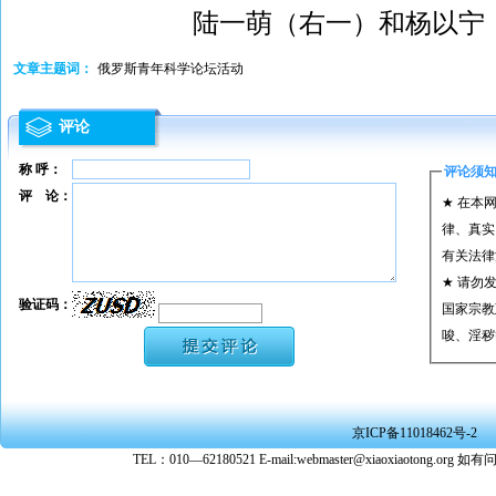
陆一萌（右一）和杨以宁
文章主题词：
俄罗斯青年科学论坛活动
评论
称 呼：
评论须
评 论：
★ 在本
律、真实
有关法律
★ 请勿
验证码：
国家宗教
唆、淫秽
★ 承担
或刑事法
★ 在本
京ICP备11018462号-2
转载、引
TEL：010—62180521 E-mail:webmaster@xiaoxiaoto
★ 参与
款。