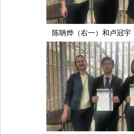
陈聃烨（右一）和卢冠宇