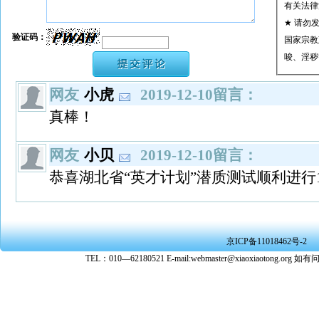
有关法律
★ 请勿
验证码：
国家宗教
唆、淫秽
★ 承担
网友
小虎
2019-12-10留言：
或刑事法
★ 在本
真棒！
转载、引
★ 参与
网友
小贝
2019-12-10留言：
款。
恭喜湖北省“英才计划”潜质测试顺利进行
京ICP备11018462号-2
TEL：010—62180521 E-mail:webmaster@xiaoxiaoto