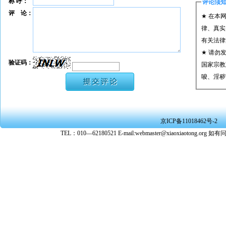
称 呼：
评论须
评 论：
★ 在本
律、真实
有关法律
★ 请勿
验证码：
国家宗教
唆、淫秽
★ 承担
或刑事法
★ 在本
京ICP备11018462号-2
转载、引
TEL：010—62180521 E-mail:webmaster@xiaoxiaoto
★ 参与
款。