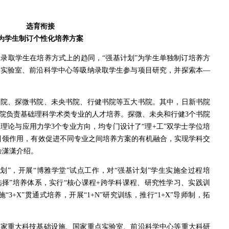
选育衔接
为学生制订个性化培养方案
取学生在培养方式上的趋同，“强基计划”为学生单独制订培养方
家实验室、前沿科学中心等吸纳录取学生参与项目研究，并探索本—
、探微书院、未央书院、行健书院等五大书院。其中，日新书院
院负责基础理科学术类专业的人才培养。探微、未央和行健3个书院
理论与应用力学3个专业方向，均专门设计了“理+工”双学士学位培
引领作用，有效促进不同专业之间培养方案的有机融合，实现学科交
余潇潇介绍。
”，开展“博雅学堂”试点工作，对“强基计划”学生实施全过程培
选择”培养体系，实行“核心课程+跨学科课程、研究性学习、实践训
3+X”贯通式培养，开展“1+N”研究训练，推行“1+X”导师制，拓
重大科技基础设施、国家重点实验室、前沿科学中心等重大科研