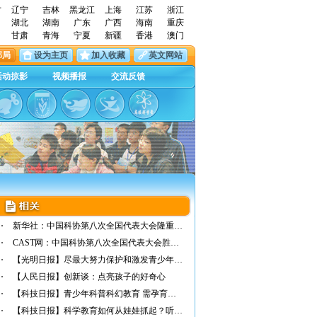
古
辽宁
吉林
黑龙江
上海
江苏
浙江
湖北
湖南
广东
广西
海南
重庆
甘肃
青海
宁夏
新疆
香港
澳门
邮局
设为主页
加入收藏
英文网站
活动掠影
视频播报
交流反馈
新华社：中国科协第八次全国代表大会隆重开幕
CAST网：中国科协第八次全国代表大会胜利闭幕
【光明日报】尽最大努力保护和激发青少年对科…
【人民日报】创新谈：点亮孩子的好奇心
【科技日报】青少年科普科幻教育 需孕育非功…
【科技日报】科学教育如何从娃娃抓起？听听教…