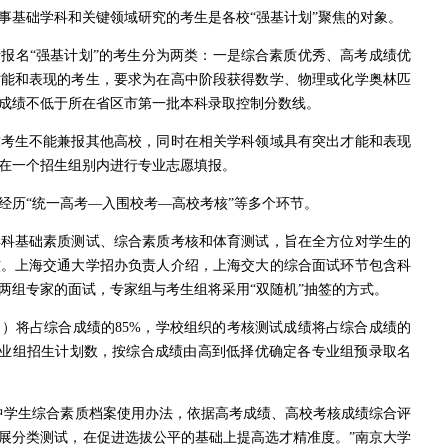
基础学科和关键领域研究的考生是各校“强基计划”聚焦的对象。
名“强基计划”的考生分为两类：一是综合素质优秀、高考成绩优
才能和表现的考生，要求为在高中阶段获得数学、物理或化学奥林匹
成绩不低于所在省区市第一批本科录取控制分数线。
生不能兼报其他高校，同时在相关学科领域具有突出才能和表现
在一个招生组别内进行专业志愿填报。
历“统一高考—入围校考—高校考核”等多个环节。
基础素质测试、综合素质考核和体育测试，旨在全方位对学生的
核。上海交通大学招办负责人介绍，上海交大的综合面试环节包含科
两组专家的面试，专家组与考生组将采用“双随机”抽签的方式。
将占综合成绩的85%，学校组织的考核测试成绩将占综合成绩的
各专业组招生计划数，按综合成绩由高到低择优确定各专业组预录取名
学生综合素质档案使用办法，依据高考成绩、高校考核成绩综合评
展分类测试，在促进选拔公平的基础上提高选才精准度。”南京大学