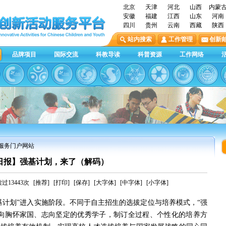
北京
天津
河北
山西
内蒙
安徽
福建
江西
山东
河南
四川
贵州
云南
西藏
陕西
站内搜索
工作管理
创新
品牌项目
国际交流
科教导读
科普资源
工作网络
息服务门户网站
日报】强基计划，来了（解码）
过13443次
[推荐]
[打印]
[保存]
[大字体]
[中字体]
[小字体]
计划”进入实施阶段。不同于自主招生的选拔定位与培养模式，“强
面向胸怀家国、志向坚定的优秀学子，制订全过程、个性化的培养方