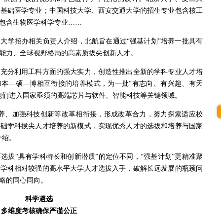
了基础医学专业；中国科技大学、西安交通大学的招生专业包含核工
包含生物医学科学专业……
学招办相关负责人介绍，北航旨在通过“强基计划”培养一批具有
能力、全球视野格局的高素质拔尖创新人才。
分利用工科方面的强大实力，创造性推出全新的学科专业人才培
和本—硕—博相互衔接的培养模式，为一批“有志向、有兴趣、有天
他们进入国家亟须的高端芯片与软件、智能科技等关键领域。
、加强科技创新等改革相衔接，形成改革合力，努力探索适应校
基础学科拔尖人才培养的新模式，实现优秀人才的选拔和培养与国家
介绍。
拔“具有学科特长和创新潜质”的定位不同，“强基计划”更精准聚
础学科相对较强的高水平大学人才选拔入手，破解长远发展的瓶颈问
略的同心同向。
科学遴选
多维度考核确保严谨公正