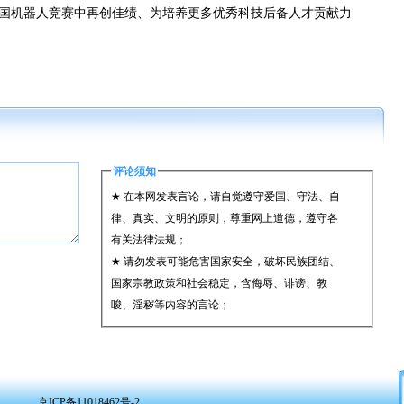
国机器人竞赛中再创佳绩、为培养更多优秀科技后备人才贡献力
评论须知
★ 在本网发表言论，请自觉遵守爱国、守法、自
律、真实、文明的原则，尊重网上道德，遵守各
有关法律法规；
★ 请勿发表可能危害国家安全，破坏民族团结、
国家宗教政策和社会稳定，含侮辱、诽谤、教
唆、淫秽等内容的言论；
★ 承担一切因您的行为而直接或间接导致的民事
或刑事法律责任；
★ 在本网发表的言论，本网有权在网站内保留、
转载、引用或者删除；
京ICP备11018462号-2