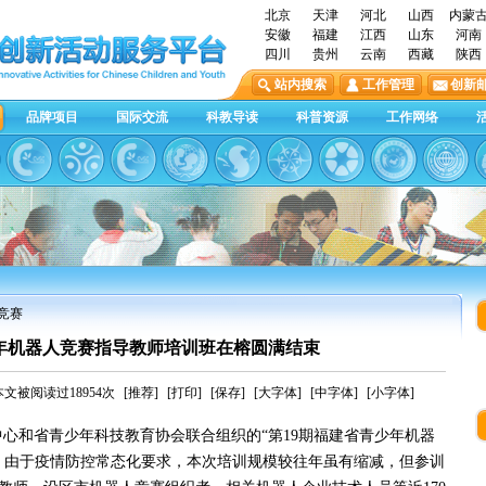
北京
天津
河北
山西
内蒙
安徽
福建
江西
山东
河南
四川
贵州
云南
西藏
陕西
站内搜索
工作管理
创新
品牌项目
国际交流
科教导读
科普资源
工作网络
人竞赛
少年机器人竞赛指导教师培训班在榕圆满结束
本文被阅读过18954次
[推荐]
[打印]
[保存]
[大字体]
[中字体]
[小字体]
中心和省青少年科技教育协会联合组织的“第19期福建省青少年机器
。由于疫情防控常态化要求，本次培训规模较往年虽有缩减，但参训