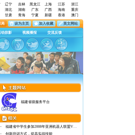
古
辽宁
吉林
黑龙江
上海
江苏
浙江
湖北
湖南
广东
广西
海南
重庆
甘肃
青海
宁夏
新疆
香港
澳门
邮局
设为主页
加入收藏
英文网站
活动掠影
视频播报
交流反馈
福建省级服务平台
福建省中学生参加2008年亚洲机器人联盟VEX锦…
创新培训方式，提高实战技能