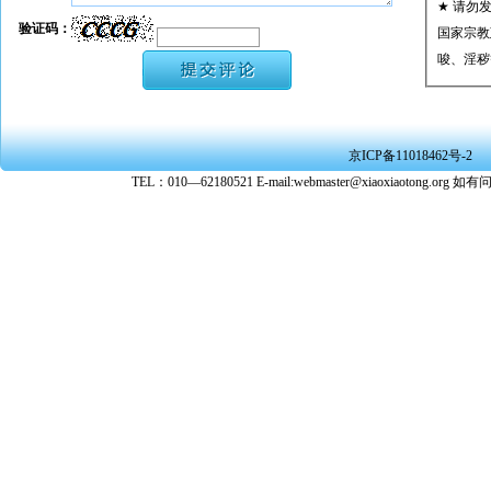
★ 请勿
验证码：
国家宗教
唆、淫秽
★ 承担
或刑事法
★ 在本
京ICP备11018462号-2
转载、引
TEL：010—62180521 E-mail:webmaster@xiaoxiaoto
★ 参与
款。