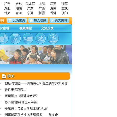
古
辽宁
吉林
黑龙江
上海
江苏
浙江
湖北
湖南
广东
广西
海南
重庆
甘肃
青海
宁夏
新疆
香港
澳门
邮局
设为主页
加入收藏
英文网站
活动掠影
视频播报
交流反馈
创新与冒险——访隋海心和任罡的导师郭可信
走近王授琯院士
唐锡阳与《环球绿色行》
孙万儒:做科普使人年轻
潘建伟：与爱因斯坦之谜“纠缠”
国家最高科学技术奖获得者——吴文俊