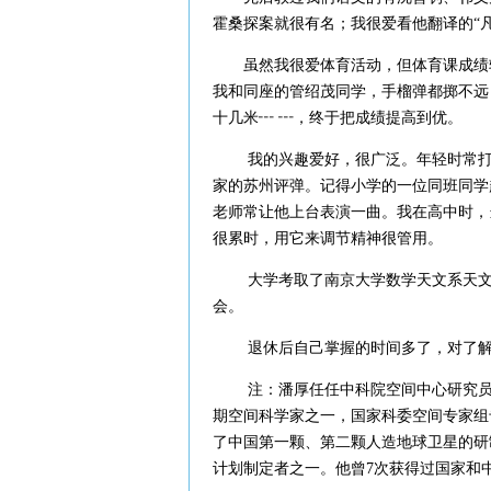
霍桑探案就很有名；我很爱看他翻译的“凡
虽然我很爱体育活动，但体育课成绩较
我和同座的管绍茂同学，手榴弹都掷不远
十几米┅ ┅，终于把成绩提高到优。
我的兴趣爱好，很广泛。年轻时常打乒
家的苏州评弹。记得小学的一位同班同学
老师常让他上台表演一曲。我在高中时，
很累时，用它来调节精神很管用。
大学考取了南京大学数学天文系天文专
会。
退休后自己掌握的时间多了，对了解和
注：潘厚任任中科院空间中心研究员、
期空间科学家之一，国家科委空间专家组
了中国第一颗、第二颗人造地球卫星的研
计划制定者之一。他曾7次获得过国家和