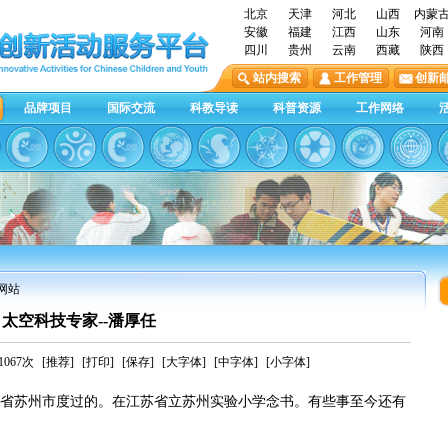
北京
天津
河北
山西
内蒙
安徽
福建
江西
山东
河南
四川
贵州
云南
西藏
陕西
站内搜索
工作管理
创新
品牌项目
国际交流
科教导读
科普资源
工作网络
网站
太空科技专家--潘厚任
067次
[推荐]
[打印]
[保存]
[大字体]
[中字体]
[小字体]
省苏州市度过的。在江苏省立苏州实验小学念书。有些事至今还有