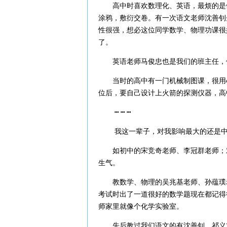
高中时喜欢数理化、英语，最烦的是做
涂鸦，敷衍交卷。有一次语文老师沈善钊
性很强，想必这位同学数学、物理功课很
了。
英语老师马俊忠也是我们的班主任，他
当时的高中有一门机械制图课，很用心
位后，要自己设计上火箭的探测仪器，高
┅ ┅ ┅
我这一辈子，对我影响最大的还是中
如初中的宋竞奇老师、李冠群老师；对
生气。
教数学、物理的吴兆基老师、孙蕴璞老
考试时出了一道很好的数学题现在都记得
师家里就像个化学实验室。
先后教过我们语文的有沈善钊、祁义方