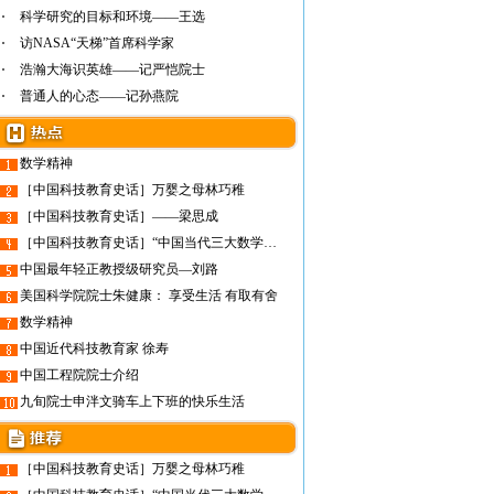
科学研究的目标和环境——王选
访NASA“天梯”首席科学家
浩瀚大海识英雄——记严恺院士
普通人的心态——记孙燕院
数学精神
［中国科技教育史话］万婴之母林巧稚
［中国科技教育史话］——梁思成
［中国科技教育史话］“中国当代三大数学家”之陈建功
中国最年轻正教授级研究员—刘路
美国科学院院士朱健康： 享受生活 有取有舍
数学精神
中国近代科技教育家 徐寿
中国工程院院士介绍
九旬院士申泮文骑车上下班的快乐生活
［中国科技教育史话］万婴之母林巧稚