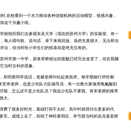
时,在校看到一个水力推动各种连锁机构的活动模型，很感兴趣，
加这个兴趣小组。
校组织我们去参观东吴大学（现在的苏州大学）的实验室。有一
，每人唱句歌、说句话，录下来再回放。虽然失真很大，无法和当
并论，但当时给小学生们的惊喜却是绝无仅有的。
州市第一中学，原来草桥校址的面貌已经完全改变了，但在我脑
它当时古朴的景象。
和同座同学说话，老被老师叫站起来批评。每学期操行评价都
的宋竞奇老师，也是少先队大队辅导员，有一次教大家做用氢氟酸刻
仔细，怎么还不是少先队员？我说少先队不要我。有宋老师的推荐
很大。
费了很多好时光，基础打得不太好。高中时就得付出更多的代
夜车。成绩上去了，却得了神经衰弱症。幸亏跟当时的吴兆基老师