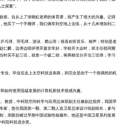
士探案”。
差。自从上了张晓虹老师的体育课，就产生了很大的兴趣。记得
，他买了一个手榴弹，我们俩常到空地上去练，从十几米增加到二
乓球、羽毛球，游泳、爬山等；很喜欢听音乐、相声；特别是老
赵仁麟，边弹边唱评弹开篇非常好，学校开大会时，班主任嵇同耀
当时买不起三弦，就拿一个破二胡，将两根弦分开当三弦弹；学习
业。毕业后走上太空科技这条路，则完全是由于一个很偶然的机
如何使用迅猛发展的计算机新技术很感兴趣。
教授，中科院空间科学与应用总体部副主任兼副总指挥，我国早
专家，曾任我国第一颗、第二颗人造卫星总体设计组副组长，参与
制，亲眼目睹过早期中国试验性核爆炸。他还是中国卫星系列发展
中科院科技进步奖。