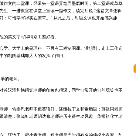
作文的二堂课，经常头一堂课弄笔弄墨磨时间，第二堂课就草草
先生，一进教室在课堂上宣读一篇作文，读完后说∶“这篇文章逻辑
好；可惜字写得实在潦草。” 从此之后，对语文课也开始感兴趣
的英文字写得特别工整好看。
学。大学上的是理科，不再有工程制图课。没想到，走上工作岗
中的制图基础却大大的发挥了作用。
学的老师。
苏汉濯和施绍棠老师的印象也很深，同学们常开他们的玩笑也不
师；俞崇恩老师不但英语好，还懂拉丁文和希腊语；薜祖同老师
很清楚；张晓虹老师胡达修老师讲历史很生动风趣；华振祺化学老
、汪汝干、程小青老师。程老师是当时很有名的侦探小说家，如