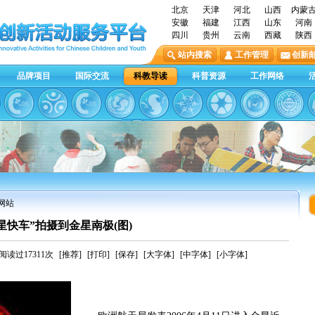
北京
天津
河北
山西
内蒙
安徽
福建
江西
山东
河南
四川
贵州
云南
西藏
陕西
站内搜索
工作管理
创新
品牌项目
国际交流
科教导读
科普资源
工作网络
户网站
星快车”拍摄到金星南极(图)
读过17311次
[推荐]
[打印]
[保存]
[大字体]
[中字体]
[小字体]