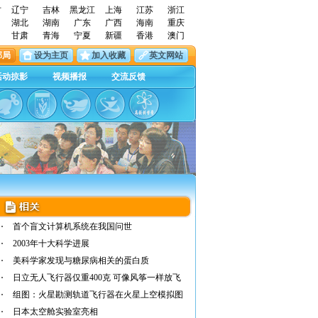
古
辽宁
吉林
黑龙江
上海
江苏
浙江
湖北
湖南
广东
广西
海南
重庆
甘肃
青海
宁夏
新疆
香港
澳门
邮局
设为主页
加入收藏
英文网站
活动掠影
视频播报
交流反馈
首个盲文计算机系统在我国问世
2003年十大科学进展
美科学家发现与糖尿病相关的蛋白质
日立无人飞行器仅重400克 可像风筝一样放飞
组图：火星勘测轨道飞行器在火星上空模拟图
日本太空舱实验室亮相