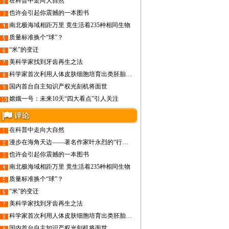
在科普中走向大自然
也许会引起你震撼的一本图书
南北极海域相距万里 竟生活着235种相同生物
质量标准换个“球”？
“米”的变迁
美科学家找到牙齿再生之法
科学家首次利用人体皮肤细胞培育出类胚胎干细胞
国内首台自主知识产权光刻机将面世
嫦娥一号：未来10天“四大看点”引人关注
在科普中走向大自然
漫步在海角天边——著名作家叶永烈的“行走文学”之旅
也许会引起你震撼的一本图书
南北极海域相距万里 竟生活着235种相同生物
质量标准换个“球”？
“米”的变迁
美科学家找到牙齿再生之法
科学家首次利用人体皮肤细胞培育出类胚胎干细胞
国内首台自主知识产权光刻机将面世