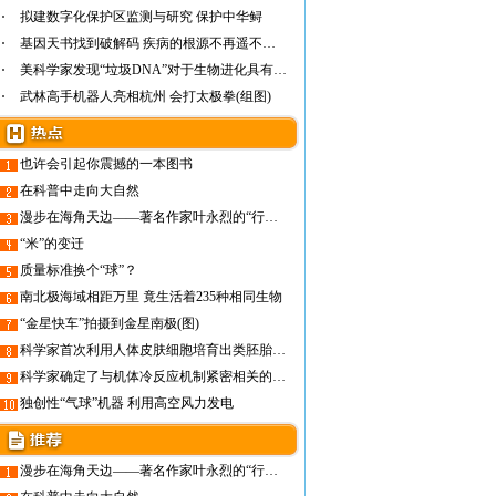
拟建数字化保护区监测与研究 保护中华鲟
基因天书找到破解码 疾病的根源不再遥不可及
美科学家发现“垃圾DNA”对于生物进化具有重…
武林高手机器人亮相杭州 会打太极拳(组图)
也许会引起你震撼的一本图书
在科普中走向大自然
漫步在海角天边——著名作家叶永烈的“行走文学”之旅
“米”的变迁
质量标准换个“球”？
南北极海域相距万里 竟生活着235种相同生物
“金星快车”拍摄到金星南极(图)
科学家首次利用人体皮肤细胞培育出类胚胎干细胞
科学家确定了与机体冷反应机制紧密相关的TRPM8蛋白
独创性“气球”机器 利用高空风力发电
漫步在海角天边——著名作家叶永烈的“行走文学”之旅