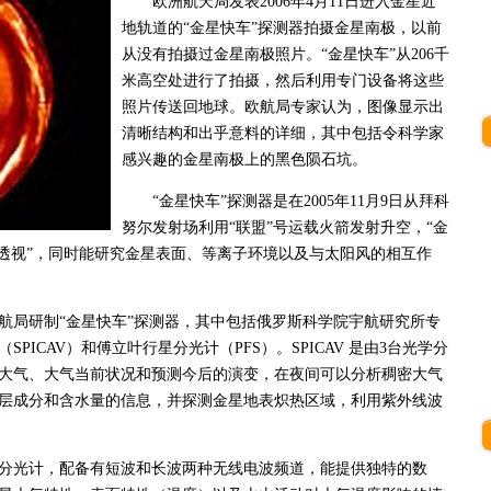
欧洲航天局发表2006年4月11日进入金星近
地轨道的“金星快车”探测器拍摄金星南极，以前
从没有拍摄过金星南极照片。“金星快车”从206千
米高空处进行了拍摄，然后利用专门设备将这些
照片传送回地球。欧航局专家认为，图像显示出
清晰结构和出乎意料的详细，其中包括令科学家
感兴趣的金星南极上的黑色陨石坑。
“金星快车”探测器是在2005年11月9日从拜科
努尔发射场利用“联盟”号运载火箭发射升空，“金
析透视”，同时能研究金星表面、等离子环境以及与太阳风的相互作
局研制“金星快车”探测器，其中包括俄罗斯科学院宇航研究所专
ICAV）和傅立叶行星分光计（PFS）。SPICAV 是由3台光学分
大气、大气当前状况和预测今后的演变，在夜间可以分析稠密大气
层成分和含水量的信息，并探测金星地表炽热区域，利用紫外线波
光计，配备有短波和长波两种无线电波频道，能提供独特的数