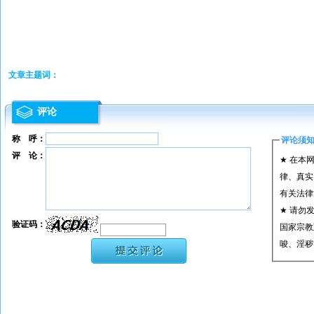
文章主题词：
评论
称 呼：
评论须
评 论：
★ 在本
律、真实
有关法律
★ 请勿
验证码：
国家宗教
唆、淫秽
★ 承担
或刑事法
★ 在本
转载、引