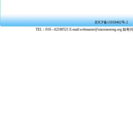
京ICP备11018462号-2
TEL：010—62180521 E-mail:webmaster@xiaoxiaoto