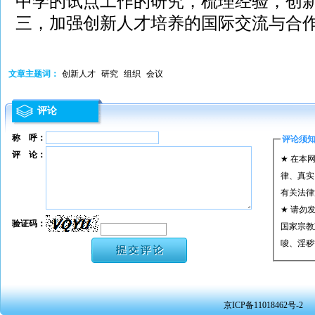
中学的试点工作的研究，梳理经验，创
三，加强创新人才培养的国际交流与合
文章主题词：
创新人才
研究
组织
会议
评论
称 呼：
评论须
评 论：
★ 在本
律、真实
有关法律
★ 请勿
验证码：
国家宗教
唆、淫秽
★ 承担
或刑事法
★ 在本
京ICP备11018462号-2
转载、引