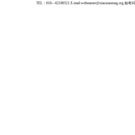
TEL：010—62180521 E-mail:webmaster@xiaoxiaoto
★ 参与
款。