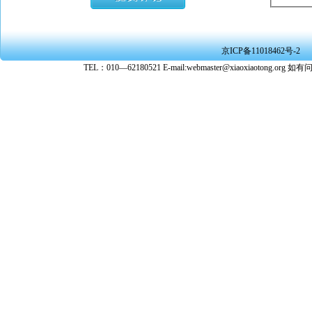
★ 承担
或刑事法
★ 在本
京ICP备11018462号-2
转载、引
TEL：010—62180521 E-mail:webmaster@xiaoxiaoto
★ 参与
款。