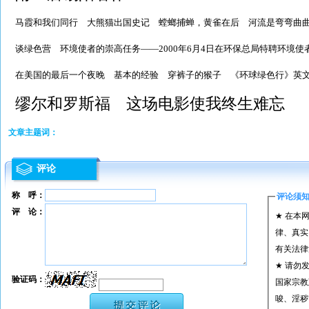
马霞和我们同行
大熊猫出国史记
螳螂捕蝉，黄雀在后
河流是弯弯曲
谈绿色营
环境使者的崇高任务——2000年6月4日在环保总局特聘环境使
在美国的最后一个夜晚
基本的经验
穿裤子的猴子
《环球绿色行》英
缪尔和罗斯福
这场电影使我终生难忘
文章主题词：
评论
称 呼：
评论须
评 论：
★ 在本
律、真实
有关法律
★ 请勿
验证码：
国家宗教
唆、淫秽