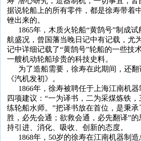
寿“潜心研究，造器制机，一切事宜，皆
据说轮船上的所有零件，都是徐寿带着
锉出来的。
1865年，木质火轮船“黄鹄号”制成
航盛况，曾国藩当晚日记中有记载，尤
记中详细记载了“黄鹄号”轮船的一些技
一艘机动轮船珍贵的科技史料。
为了造船需要，徐寿在此期间，还翻
《汽机发初》。
1866年，徐寿被聘任于上海江南机器
四项建议：“一为译书，二为采煤炼铁，
练轮船水师。”把译书放在首位，是秉承
胜，必先会通；欲救会通，必先翻译”的
持引进、消化、吸收、创新的态度。
1868年，50岁的徐寿在江南机器制