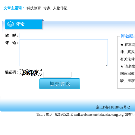
文章主题词：
科技教育
专家
人物传记
评论
称 呼：
评论须
评 论：
★ 在本
律、真实
有关法律
★ 请勿
验证码：
国家宗教
唆、淫秽
★ 承担
或刑事法
★ 在本
京ICP备11018462号-2
转载、引
TEL：010—62180521 E-mail:webmaster@xiaoxiaoto
★ 参与
款。