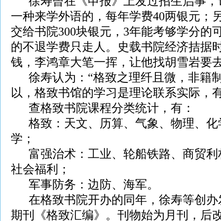
徐寿曾在《申报》上发过招生启事，
一种来学外语的，每年学费40两银元；
交给书院300块银元，3年能考够学分的
的不退学费只走人。史载书院经济拮据
钱，李鸿章大笔一挥，让他找胡雪岩要
徐寿认为：“格致之理纤且微，非籍制
以，格致书馆的学习是理论联系实际，
查格致书院课程分类统计，有：
格致：天文、历算、气象、物理、化
学；
富强治术：工业、轮船铁路、商贸利
社会福利；
军事防务：边防、海军。
在格致书院开办的同年，徐寿等创办
期刊《格致汇编》。刊物始为月刊，后改