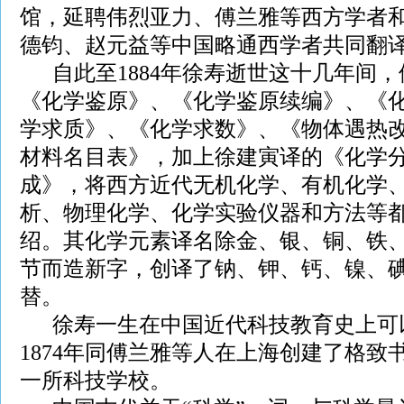
馆，延聘伟烈亚力、傅兰雅等西方学者
德钧、赵元益等中国略通西学者共同翻
自此至1884年徐寿逝世这十几年间，
《化学鉴原》、《化学鉴原续编》、《
学求质》、《化学求数》、《物体遇热
材料名目表》，加上徐建寅译的《化学
成》，将西方近代无机化学、有机化学
析、物理化学、化学实验仪器和方法等
绍。其化学元素译名除金、银、铜、铁
节而造新字，创译了钠、钾、钙、镍、
替。
徐寿一生在中国近代科技教育史上可
1874年同傅兰雅等人在上海创建了格致
一所科技学校。