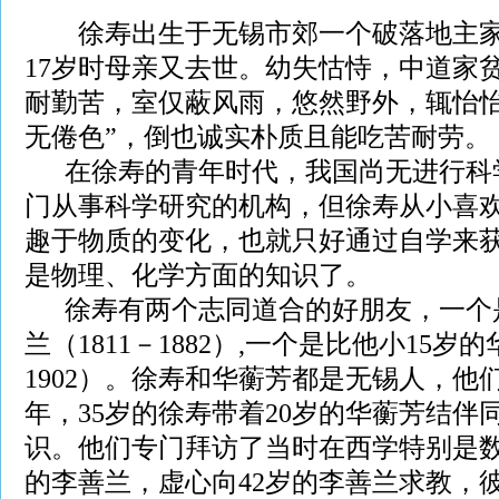
徐寿出生于无锡市郊一个破落地主家
17岁时母亲又去世。幼失怙恃，中道家
耐勤苦，室仅蔽风雨，悠然野外，辄怡
无倦色”，倒也诚实朴质且能吃苦耐劳。
在徐寿的青年时代，我国尚无进行科
门从事科学研究的机构，但徐寿从小喜
趣于物质的变化，也就只好通过自学来
是物理、化学方面的知识了。
徐寿有两个志同道合的好朋友，一个是
兰（1811－1882）,一个是比他小15岁的
1902）。徐寿和华蘅芳都是无锡人，他们
年，35岁的徐寿带着20岁的华蘅芳结伴
识。他们专门拜访了当时在西学特别是
的李善兰，虚心向42岁的李善兰求教，