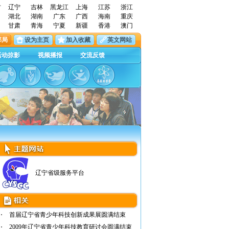
古
辽宁
吉林
黑龙江
上海
江苏
浙江
湖北
湖南
广东
广西
海南
重庆
甘肃
青海
宁夏
新疆
香港
澳门
邮局
设为主页
加入收藏
英文网站
活动掠影
视频播报
交流反馈
辽宁省级服务平台
首届辽宁省青少年科技创新成果展圆满结束
2009年辽宁省青少年科技教育研讨会圆满结束