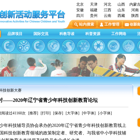
北京
天津
河北
山西
内蒙
安徽
福建
江西
山东
河南
四川
贵州
云南
西藏
陕西
站内搜索
工作管理
创新
品牌项目
国际交流
科教导读
科普资源
工作网络
年科技创新大赛
时——2020年辽宁省青少年科技创新教育论坛
阅读过41160次
[推荐]
[打印]
[保存]
[大字体]
[中字体]
[小字体]
科技辅导员协会承办的2020年辽宁省青少年科技创新教育线上
自全国科技创新教育领域的政策制定者、研究者、与我省中小学科技辅