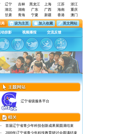
古
辽宁
吉林
黑龙江
上海
江苏
浙江
湖北
湖南
广东
广西
海南
重庆
甘肃
青海
宁夏
新疆
香港
澳门
邮局
设为主页
加入收藏
英文网站
活动掠影
视频播报
交流反馈
辽宁省级服务平台
首届辽宁省青少年科技创新成果展圆满结束
2009年辽宁省青少年科技教育研讨会圆满结束