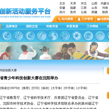
北京
天津
河北
山西
内蒙
安徽
福建
江西
山东
河南
四川
贵州
云南
西藏
陕西
站内搜索
工作管理
创新
品牌项目
国际交流
科教导读
科普资源
工作网络
年科技创新大赛
宁省青少年科技创新大赛在沈阳举办
阅读过10979次
[推荐]
[打印]
[保存]
[大字体]
[中字体]
[小字体]
会、辽宁省教育厅、辽宁省科学技术厅、共青团辽宁省委员会、辽宁省
、沈阳市科学技术协会、辽宁省科学技术馆联合承办的第40届辽宁