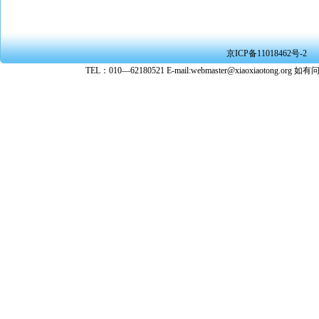
京ICP备11018462号-2
TEL：010—62180521 E-mail:webmaster@xiaoxiaoto