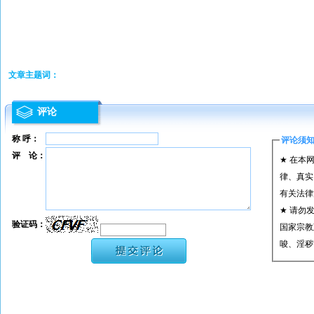
文章主题词：
评论
称 呼：
评论须
评 论：
★ 在本
律、真实
有关法律
★ 请勿
验证码：
国家宗教
唆、淫秽
★ 承担
或刑事法
★ 在本
转载、引