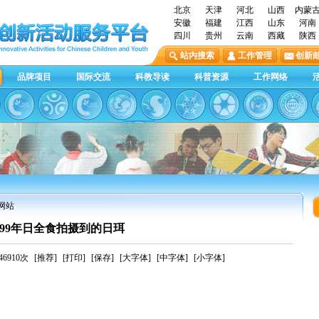
北京
天津
河北
山西
内蒙
安徽
福建
江西
山东
河南
四川
贵州
云南
西藏
陕西
站内搜索
工作管理
创新
品牌项目
国际交流
科教导读
科普资源
工作网络
网站
999年日全食拍摄到的日珥
6910次
[推荐]
[打印]
[保存]
[大字体]
[中字体]
[小字体]