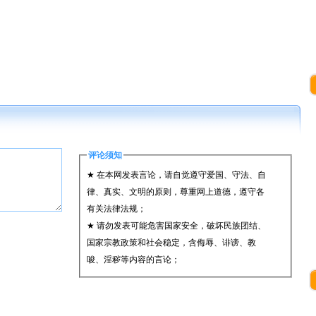
评论须知
★ 在本网发表言论，请自觉遵守爱国、守法、自
律、真实、文明的原则，尊重网上道德，遵守各
有关法律法规；
★ 请勿发表可能危害国家安全，破坏民族团结、
国家宗教政策和社会稳定，含侮辱、诽谤、教
唆、淫秽等内容的言论；
★ 承担一切因您的行为而直接或间接导致的民事
或刑事法律责任；
★ 在本网发表的言论，本网有权在网站内保留、