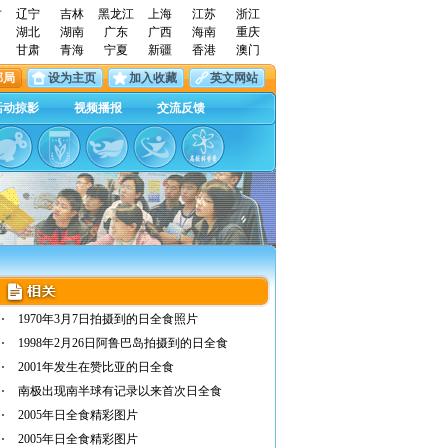
古
辽宁
吉林
黑龙江
上海
江苏
浙江
湖北
湖南
广东
广西
海南
重庆
甘肃
青海
宁夏
新疆
香港
澳门
邮局
设为主页
加入收藏
英文网站
活动掠影
视频播报
交流反馈
1970年3月7日拍摄到的日全食照片
1998年2月26日阿鲁巴岛拍摄到的日全食
2001年发生在赞比亚的日全食
南极出现南半球有记录以来首次日全食
2005年日全食精彩图片
2005年日全食精彩图片