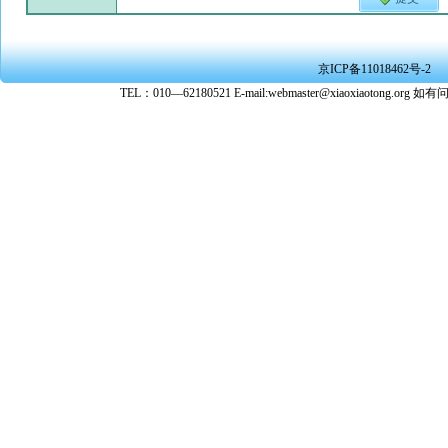
京ICP备11018462号-2
TEL：010—62180521 E-mail:webmaster@xiaoxiaoto