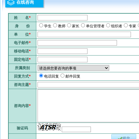
在线咨询
姓 名
*
身 份
学生
教师
家长
单位管理者
组织者
专家
单 位
*
电子邮件
*
移动电话
*
固定电话
*
所属类别
回复方式
*
电话回复
邮件回复
咨询主题
*
咨询内容
*
验证码
提交