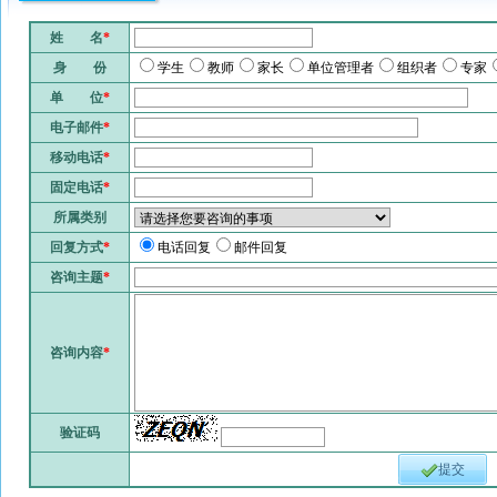
姓 名
*
身 份
学生
教师
家长
单位管理者
组织者
专家
单 位
*
电子邮件
*
移动电话
*
固定电话
*
所属类别
回复方式
*
电话回复
邮件回复
咨询主题
*
咨询内容
*
验证码
提交