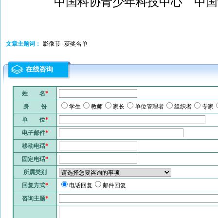
中国科协青少年科技中心 中国
文章主题词：
影像节
获奖名单
在线咨询
姓 名
*
身 份
学生
教师
家长
单位管理者
组织者
专家
单 位
*
电子邮件
*
移动电话
*
固定电话
*
所属类别
回复方式
*
电话回复
邮件回复
咨询主题
*