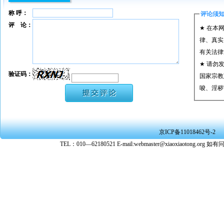
称 呼：
评论须
评 论：
★ 在本
律、真实
有关法律
★ 请勿
验证码：
国家宗教
唆、淫秽
★ 承担
或刑事法
★ 在本
京ICP备11018462号-2
转载、引
TEL：010—62180521 E-mail:webmaster@xiaoxiaoto
★ 参与
款。