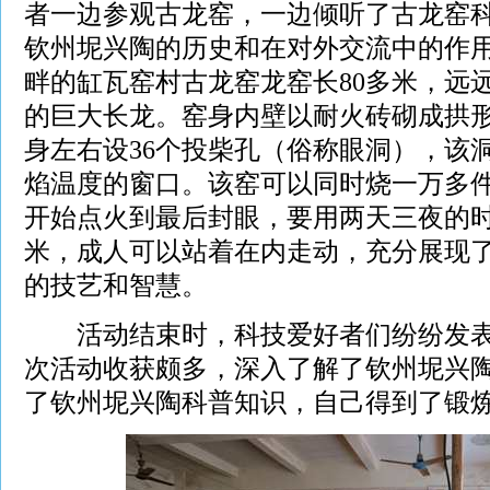
者一边参观古龙窑，一边倾听了古龙窑
钦州坭兴陶的历史和在对外交流中的作
畔的缸瓦窑村古龙窑龙窑长80多米，远
的巨大长龙。窑身内壁以耐火砖砌成拱
身左右设36个投柴孔（俗称眼洞），该
焰温度的窗口。该窑可以同时烧一万多
开始点火到最后封眼，要用两天三夜的时
米，成人可以站着在内走动，充分展现
的技艺和智慧。
活动结束时，科技爱好者们纷纷发表
次活动收获颇多，深入了解了钦州坭兴
了钦州坭兴陶科普知识，自己得到了锻