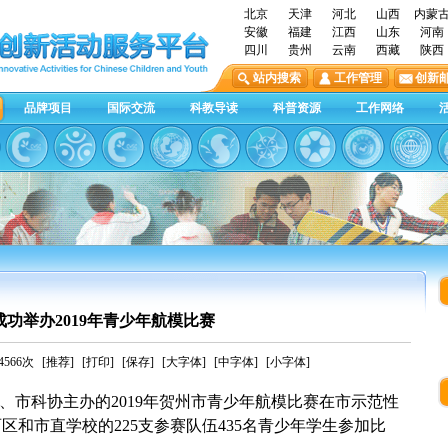
北京
天津
河北
山西
内蒙
安徽
福建
江西
山东
河南
四川
贵州
云南
西藏
陕西
站内搜索
工作管理
创新
品牌项目
国际交流
科教导读
科普资源
工作网络
功举办2019年青少年航模比赛
566次
[推荐]
[打印]
[保存]
[大字体]
[中字体]
[小字体]
育局、市科协主办的2019年贺州市青少年航模比赛在市示范性
和市直学校的225支参赛队伍435名青少年学生参加比