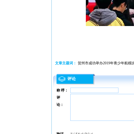
文章主题词：
贺州市成功举办2019年青少年航模
评论
称 呼：
评
论：