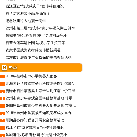
右江区在“防灾减灾日”宣传科普知识
科学防灾避险 保障生命安全
纪念汶川特大地震一周年
钦州市第二届“古安杯”青少年泥兴陶艺创作大…
防城港“快乐科普校园行”走进村级完小
科普大篷车进校园 边境小学生笑开颜
农家书屋成为农村科技传播新渠道
崇左市开展青少年版权保护主题教育活动
2018年桂林市中小学机器人竞赛
北海国际学校隆重举行科技体验馆开馆暨“广西中小学生发明创造示范单位”授牌仪式
贵港市科协蒙雪凤主席带队到江南中学开展科普中国校园e站建设调研
钦州市青少年参观全国科普教育基地 传承坭兴陶文化
第四届钦州市青少年机器人竞赛落幕 市赛提档升级
2018年钦州市防震减灾知识竞赛成功举办
阳朔县多部门联合开展安全教育活动
右江区在“防灾减灾日”宣传科普知识
防城港“快乐科普校园行”走进村级完小