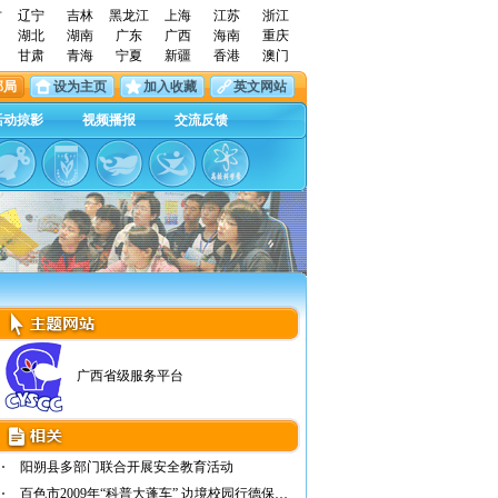
古
辽宁
吉林
黑龙江
上海
江苏
浙江
湖北
湖南
广东
广西
海南
重庆
甘肃
青海
宁夏
新疆
香港
澳门
邮局
设为主页
加入收藏
英文网站
活动掠影
视频播报
交流反馈
广西省级服务平台
阳朔县多部门联合开展安全教育活动
百色市2009年“科普大蓬车” 边境校园行德保…