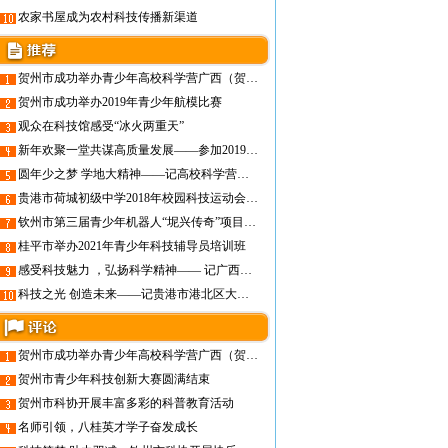
农家书屋成为农村科技传播新渠道
贺州市成功举办青少年高校科学营广西（贺州）营暨科技大咖“面对面”活动
贺州市成功举办2019年青少年航模比赛
观众在科技馆感受“冰火两重天”
新年欢聚一堂共谋高质量发展——参加2019年广西科技工作者迎春座谈会有感
圆年少之梦 学地大精神——记高校科学营中国地质大学之旅
贵港市荷城初级中学2018年校园科技运动会成功举办
钦州市第三届青少年机器人“坭兴传奇”项目竞赛成功举办
桂平市举办2021年青少年科技辅导员培训班
感受科技魅力 ，弘扬科学精神—— 记广西科协、桂平科协“科技大篷车”进寻旺二中校园活动
科技之光 创造未来——记贵港市港北区大圩镇第一初级中中学2019年 “中学科技馆在行动”活动
贺州市成功举办青少年高校科学营广西（贺州）营暨科技大咖“面对面”活动
贺州市青少年科技创新大赛圆满结束
贺州市科协开展丰富多彩的科普教育活动
名师引领，八桂英才学子奋发成长