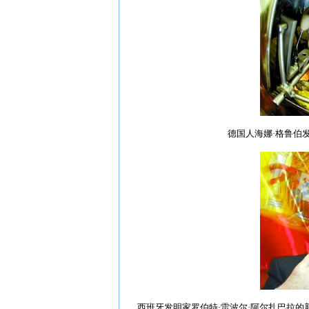
德国人海娜·格鲁伯
西班牙发明家罗伯特·雷波尔·阿尔扎巴拉的新发