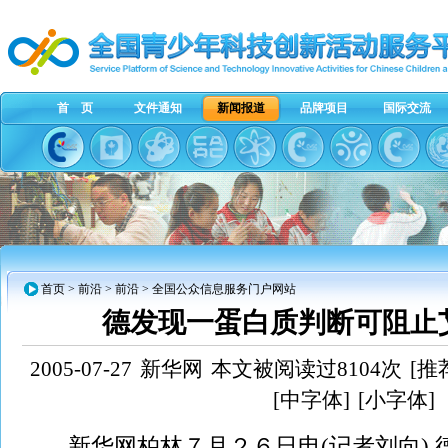
首 页
文件通知
新闻报道
品牌项目
国际交流
首页
>
前沿
> 前沿 > 全国公众信息服务门户网站
德发现一蛋白质判断可阻止
2005-07-27
新华网
本文被阅读过8104次
[推
[中字体]
[小字体]
新华网柏林７月２６日电(记者刘向) 