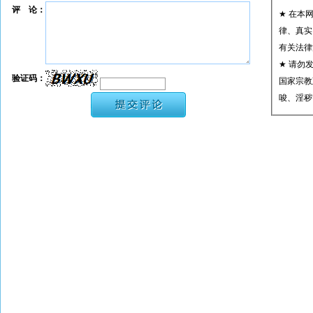
评 论：
★ 在本
律、真实
有关法律
★ 请勿
验证码：
国家宗教
唆、淫秽
★ 承担
或刑事法
★ 在本
转载、引
★ 参与
款。