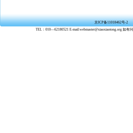
京ICP备11018462号-2
TEL：010—62180521 E-mail:webmaster@xiaoxiaoto