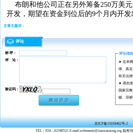
布朗和他公司正在另外筹备250万美
开发，期望在资金到位后的9个月内开发
文章主题词：
评论
称 呼：
评论须
评 论：
★ 在本
律、真实
有关法律
★ 请勿
验证码：
国家宗教
唆、淫秽
★ 承担
或刑事法
★ 在本
京ICP备11018462号-2
转载、引
TEL：010—62180521 E-mail:webmaster@xiaoxiaoto