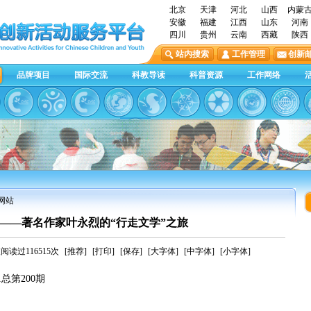
北京
天津
河北
山西
内蒙
安徽
福建
江西
山东
河南
四川
贵州
云南
西藏
陕西
站内搜索
工作管理
创新
品牌项目
国际交流
科教导读
科普资源
工作网络
网站
——著名作家叶永烈的“行走文学”之旅
阅读过116515次
[推荐]
[打印]
[保存]
[大字体]
[中字体]
[小字体]
总第200期