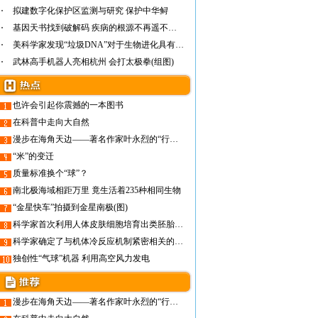
拟建数字化保护区监测与研究 保护中华鲟
基因天书找到破解码 疾病的根源不再遥不可及
美科学家发现“垃圾DNA”对于生物进化具有重…
武林高手机器人亮相杭州 会打太极拳(组图)
也许会引起你震撼的一本图书
在科普中走向大自然
漫步在海角天边——著名作家叶永烈的“行走文学”之旅
“米”的变迁
质量标准换个“球”？
南北极海域相距万里 竟生活着235种相同生物
“金星快车”拍摄到金星南极(图)
科学家首次利用人体皮肤细胞培育出类胚胎干细胞
科学家确定了与机体冷反应机制紧密相关的TRPM8蛋白
独创性“气球”机器 利用高空风力发电
漫步在海角天边——著名作家叶永烈的“行走文学”之旅