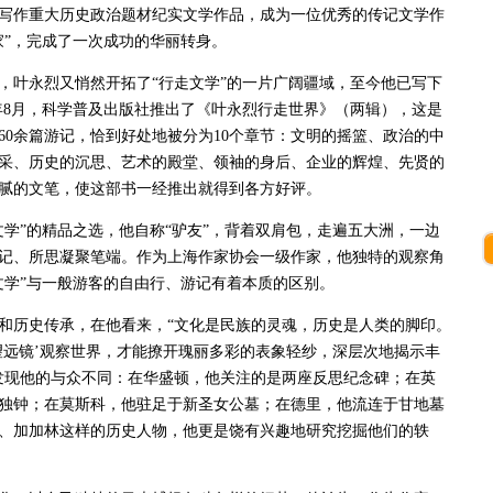
写作重大历史政治题材纪实文学作品，成为一位优秀的传记文学作
作家”，完成了一次成功的华丽转身。
叶永烈又悄然开拓了“行走文学”的一片广阔疆域，至今他已写下
012年8月，科学普及出版社推出了《叶永烈行走世界》（两辑），这是
60余篇游记，恰到好处地被分为10个章节：文明的摇篮、政治的中
采、历史的沉思、艺术的殿堂、领袖的身后、企业的辉煌、先贤的
腻的文笔，使这部书一经推出就得到各方好评。
”的精品之选，他自称“驴友”，背着双肩包，走遍五大洲，一边
记、所思凝聚笔端。作为上海作家协会一级作家，他独特的观察角
文学”与一般游客的自由行、游记有着本质的区别。
历史传承，在他看来，“文化是民族的灵魂，历史是人类的脚印。
望远镜’观察世界，才能撩开瑰丽多彩的表象轻纱，深层次地揭示丰
发现他的与众不同：在华盛顿，他关注的是两座反思纪念碑；在英
独钟；在莫斯科，他驻足于新圣女公墓；在德里，他流连于甘地墓
、加加林这样的历史人物，他更是饶有兴趣地研究挖掘他们的轶