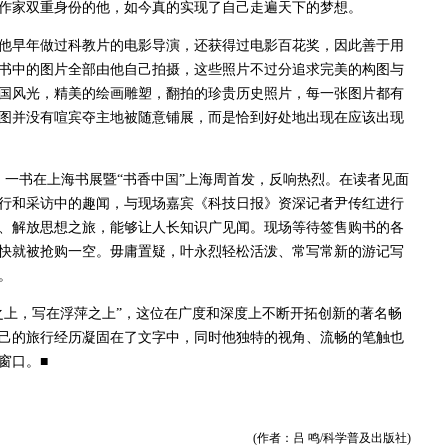
作家双重身份的他，如今真的实现了自己走遍天下的梦想。
早年做过科教片的电影导演，还获得过电影百花奖，因此善于用
书中的图片全部由他自己拍摄，这些照片不过分追求完美的构图与
国风光，精美的绘画雕塑，翻拍的珍贵历史照片，每一张图片都有
图并没有喧宾夺主地被随意铺展，而是恰到好处地出现在应该出现
》一书在上海书展暨“书香中国”上海周首发，反响热烈。在读者见面
行和采访中的趣闻，与现场嘉宾《科技日报》资深记者尹传红进行
、解放思想之旅，能够让人长知识广见闻。现场等待签售购书的各
快就被抢购一空。毋庸置疑，叶永烈轻松活泼、常写常新的游记写
。
上，写在浮萍之上”，这位在广度和深度上不断开拓创新的著名畅
己的旅行经历凝固在了文字中，同时他独特的视角、流畅的笔触也
窗口。■
(作者：吕 鸣/科学普及出版社)