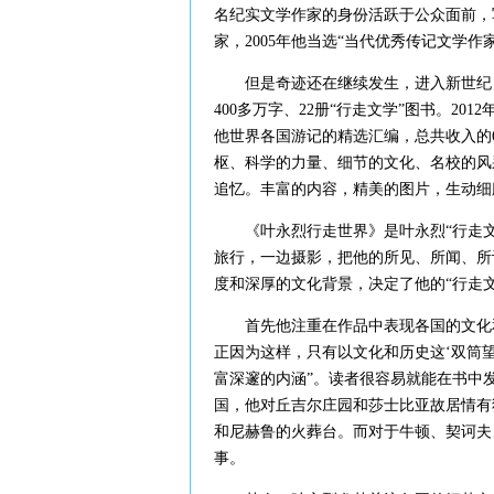
名纪实文学作家的身份活跃于公众面前，
家，2005年他当选“当代优秀传记文学
但是奇迹还在继续发生，进入新世纪，
400多万字、22册“行走文学”图书。2
他世界各国游记的精选汇编，总共收入的
枢、科学的力量、细节的文化、名校的风
追忆。丰富的内容，精美的图片，生动细
《叶永烈行走世界》是叶永烈“行走文学
旅行，一边摄影，把他的所见、所闻、所
度和深厚的文化背景，决定了他的“行走
首先他注重在作品中表现各国的文化和
正因为这样，只有以文化和历史这‘双筒
富深邃的内涵”。读者很容易就能在书中
国，他对丘吉尔庄园和莎士比亚故居情有
和尼赫鲁的火葬台。而对于牛顿、契诃夫
事。