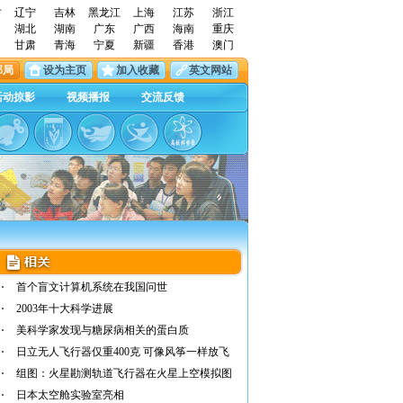
古
辽宁
吉林
黑龙江
上海
江苏
浙江
湖北
湖南
广东
广西
海南
重庆
甘肃
青海
宁夏
新疆
香港
澳门
邮局
设为主页
加入收藏
英文网站
活动掠影
视频播报
交流反馈
首个盲文计算机系统在我国问世
2003年十大科学进展
美科学家发现与糖尿病相关的蛋白质
日立无人飞行器仅重400克 可像风筝一样放飞
组图：火星勘测轨道飞行器在火星上空模拟图
日本太空舱实验室亮相