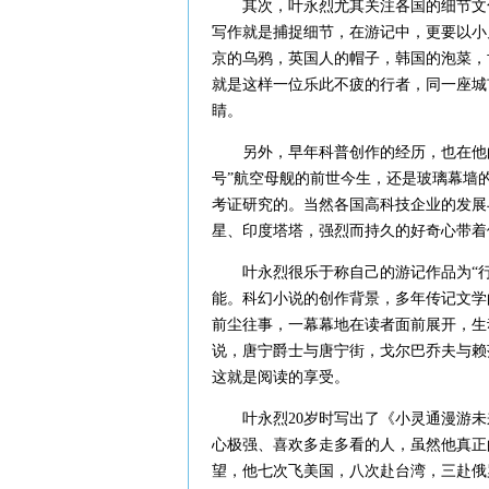
其次，叶永烈尤其关注各国的细节文化
写作就是捕捉细节，在游记中，更要以小
京的乌鸦，英国人的帽子，韩国的泡菜，
就是这样一位乐此不疲的行者，同一座城
睛。
另外，早年科普创作的经历，也在他的
号”航空母舰的前世今生，还是玻璃幕墙
考证研究的。当然各国高科技企业的发展
星、印度塔塔，强烈而持久的好奇心带着
叶永烈很乐于称自己的游记作品为“行
能。科幻小说的创作背景，多年传记文学
前尘往事，一幕幕地在读者面前展开，生
说，唐宁爵士与唐宁街，戈尔巴乔夫与赖
这就是阅读的享受。
叶永烈20岁时写出了《小灵通漫游未来
心极强、喜欢多走多看的人，虽然他真正
望，他七次飞美国，八次赴台湾，三赴俄