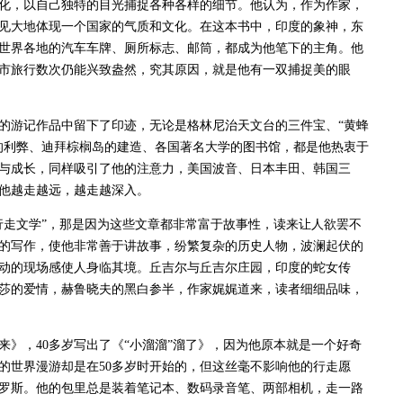
，以自己独特的目光捕捉各种各样的细节。他认为，作为作家，
见大地体现一个国家的气质和文化。在这本书中，印度的象神，东
世界各地的汽车车牌、厕所标志、邮筒，都成为他笔下的主角。他
市旅行数次仍能兴致盎然，究其原因，就是他有一双捕捉美的眼
游记作品中留下了印迹，无论是格林尼治天文台的三件宝、“黄蜂
的利弊、迪拜棕榈岛的建造、各国著名大学的图书馆，都是他热衷于
与成长，同样吸引了他的注意力，美国波音、日本丰田、韩国三
他越走越远，越走越深入。
走文学”，那是因为这些文章都非常富于故事性，读来让人欲罢不
的写作，使他非常善于讲故事，纷繁复杂的历史人物，波澜起伏的
动的现场感使人身临其境。丘吉尔与丘吉尔庄园，印度的蛇女传
莎的爱情，赫鲁晓夫的黑白参半，作家娓娓道来，读者细细品味，
》，40多岁写出了《“小溜溜”溜了》，因为他原本就是一个好奇
的世界漫游却是在50多岁时开始的，但这丝毫不影响他的行走愿
罗斯。他的包里总是装着笔记本、数码录音笔、两部相机，走一路