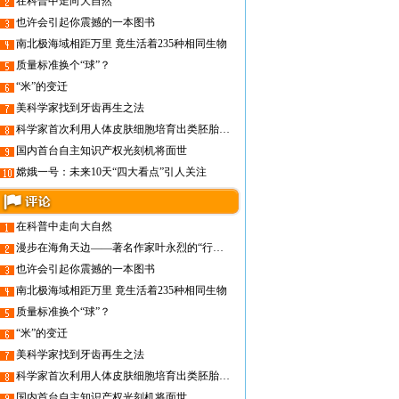
在科普中走向大自然
也许会引起你震撼的一本图书
南北极海域相距万里 竟生活着235种相同生物
质量标准换个“球”？
“米”的变迁
美科学家找到牙齿再生之法
科学家首次利用人体皮肤细胞培育出类胚胎干细胞
国内首台自主知识产权光刻机将面世
嫦娥一号：未来10天“四大看点”引人关注
在科普中走向大自然
漫步在海角天边——著名作家叶永烈的“行走文学”之旅
也许会引起你震撼的一本图书
南北极海域相距万里 竟生活着235种相同生物
质量标准换个“球”？
“米”的变迁
美科学家找到牙齿再生之法
科学家首次利用人体皮肤细胞培育出类胚胎干细胞
国内首台自主知识产权光刻机将面世