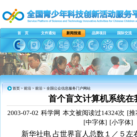
首 页
文件通知
新闻报道
品牌项目
国际交流
首页
>
前沿
> 前沿 > 全国公众信息服务门户网站
首个盲文计算机系统在
2003-07-02
科学网
本文被阅读过14324次
[推
[中字体]
[小字体]
新华社电 占世界盲人总数１／５左