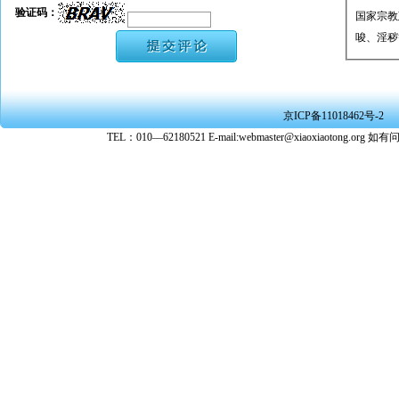
验证码：
国家宗教
唆、淫秽
★ 承担
或刑事法
★ 在本
京ICP备11018462号-2
转载、引
TEL：010—62180521 E-mail:webmaster@xiaoxiaoto
★ 参与
款。