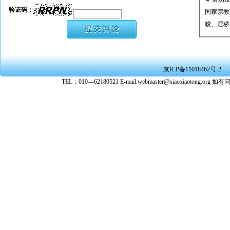
验证码：
国家宗教
唆、淫秽
★ 承担
或刑事法
★ 在本
京ICP备11018462号-2
转载、引
TEL：010—62180521 E-mail:webmaster@xiaoxiaoto
★ 参与
款。