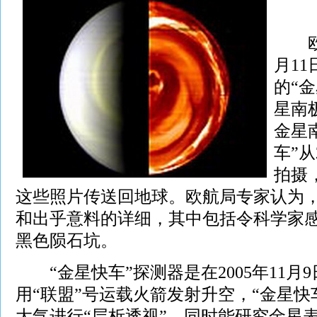
欧洲
月1
的“
星南
金星
车”
拍摄
这些照片传送回地球。欧航局专家认为
和出乎意料的详细，其中包括令科学家
黑色陨石坑。
“金星快车”探测器是在2005年11月
用“联盟”号运载火箭发射升空，“金星快
大气进行“层析透视”，同时能研究金星