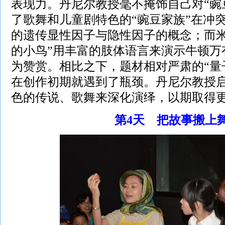
表现力。丹尼尔教授毫不掩饰自己对“豌
了歌舞和儿童剧特色的“豌豆家族”在冲
的遗传显性因子与隐性因子的概念；而米
的小鸟”用丰富的肢体语言来演示牛顿万
为赞赏。相比之下，题材相对严肃的“量子
在创作初期就遇到了瓶颈。丹尼尔教授
色的传说、歌舞来深化演绎，以期取得
第4天 把故事搬上