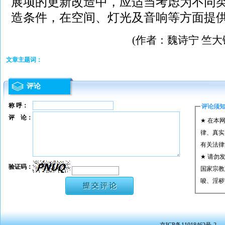
展项的更新改造中，应适当考虑为不同
造条件，在空间、灯光及音响等方面提供
(作者：魏诗宁 竺大
文章主题词：
评论
称 呼：
评论须
评 论：
★ 在本
律、真实
有关法律
★ 请勿
验证码：
国家宗教
唆、淫秽
★ 承担
或刑事法
★ 在本