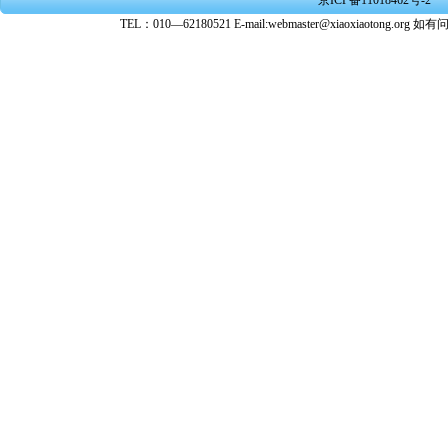
京ICP备11018462号-2
转载、引
TEL：010—62180521 E-mail:webmaster@xiaoxiaoto
★ 参与
款。