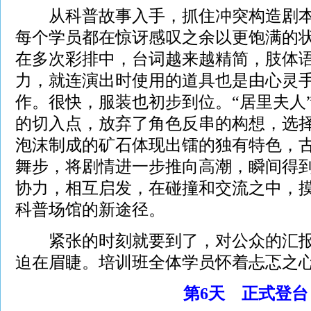
从科普故事入手，抓住冲突构造剧本
每个学员都在惊讶感叹之余以更饱满的
在多次彩排中，台词越来越精简，肢体
力，就连演出时使用的道具也是由心灵
作。很快，服装也初步到位。“居里夫人
的切入点，放弃了角色反串的构想，选
泡沫制成的矿石体现出镭的独有特色，
舞步，将剧情进一步推向高潮，瞬间得
协力，相互启发，在碰撞和交流之中，
科普场馆的新途径。
紧张的时刻就要到了，对公众的汇报
迫在眉睫。培训班全体学员怀着忐忑之
第6天 正式登台