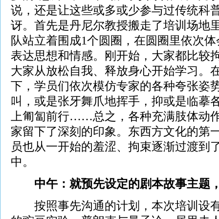
说，还是让这些或多或少参与过传统科
讶。首先是丹尼尔教授搬走了培训场地
队站立着围成1个圆圈，在圆圈里依次体
表达思想和情感。刚开始，大家都比较
大家从放松自我、释放身心开始学习。
下，学员们依次模仿专家的各种夸张姿
叫，或是张牙舞爪地挥手，抑或是临摹
上匍匐前行……总之，各种充满肢体动
家留下了深刻的印象。东西方文化的第
员也从一开始的羞涩、拘束逐渐过渡到
中。
中午：就预先设定的剧本故事主题，
按照事先沟通的计划，本次培训设有