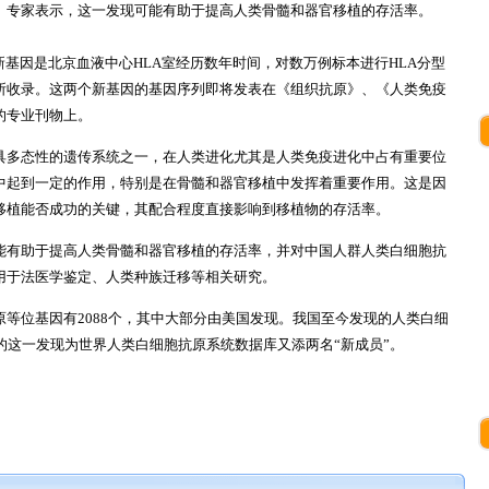
。专家表示，这一发现可能有助于提高人类骨髓和器官移植的存活率。
基因是北京血液中心HLA室经历数年时间，对数万例标本进行HLA分型
所收录。这两个新基因的基因序列即将发表在《组织抗原》、《人类免疫
的专业刊物上。
多态性的遗传系统之一，在人类进化尤其是人类免疫进化中占有重要位
中起到一定的作用，特别是在骨髓和器官移植中发挥着重要作用。这是因
移植能否成功的关键，其配合程度直接影响到移植物的存活率。
有助于提高人类骨髓和器官移植的存活率，并对中国人群人类白细胞抗
用于法医学鉴定、人类种族迁移等相关研究。
位基因有2088个，其中大部分由美国发现。我国至今发现的人类白细
的这一发现为世界人类白细胞抗原系统数据库又添两名“新成员”。