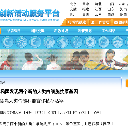
北京
天津
河北
山西
内蒙
安徽
福建
江西
山东
河南
四川
贵州
云南
西藏
陕西
站内搜索
工作管理
创新
品牌项目
国际交流
科教导读
科普资源
工作网络
网站
:我国发现两个新的人类白细胞抗原基因
提高人类骨髓和器官移植存活率
读过17896次
[推荐]
[打印]
[保存]
[大字体]
[中字体]
[小字体]
发现了两个新的人类白细胞抗原（HLA）等位基因，并已获得世界卫生