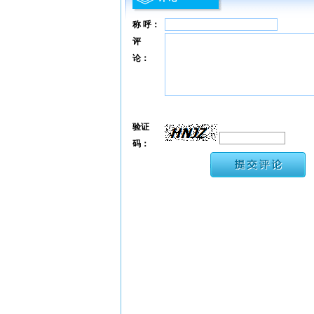
称 呼：
评
论：
验证
码：