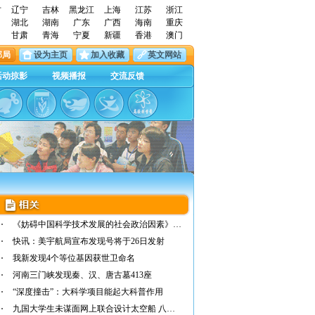
古
辽宁
吉林
黑龙江
上海
江苏
浙江
湖北
湖南
广东
广西
海南
重庆
甘肃
青海
宁夏
新疆
香港
澳门
邮局
设为主页
加入收藏
英文网站
活动掠影
视频播报
交流反馈
《妨碍中国科学技术发展的社会政治因素》——…
快讯：美宇航局宣布发现号将于26日发射
我新发现4个等位基因获世卫命名
河南三门峡发现秦、汉、唐古墓413座
“深度撞击”：大科学项目能起大科普作用
九国大学生未谋面网上联合设计太空船 八月升空