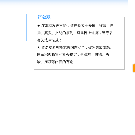
评论须知
★ 在本网发表言论，请自觉遵守爱国、守法、自
律、真实、文明的原则，尊重网上道德，遵守各
有关法律法规；
★ 请勿发表可能危害国家安全，破坏民族团结、
国家宗教政策和社会稳定，含侮辱、诽谤、教
唆、淫秽等内容的言论；
★ 承担一切因您的行为而直接或间接导致的民事
或刑事法律责任；
★ 在本网发表的言论，本网有权在网站内保留、
转载、引用或者删除；
★ 参与评论，即表明您已经阅读并接受上述条
款。