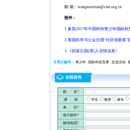
邮 箱：wangwenxian@cast.org.cn
附件：
1.参加2017年中国科协青少年国际
2.美国科学与公众社团“社区创新奖
3.《拟派出国(境)人员情况表》
文章主题词：
青少年
国际科技竞赛
交流活动
在线咨询
姓 名
*
身 份
学生
教师
家长
单 位
*
电子邮件
*
移动电话
*