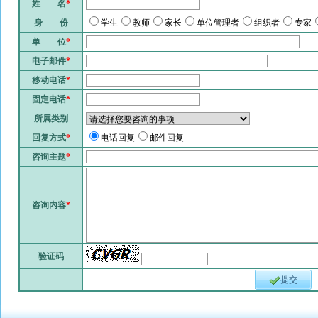
姓 名
*
身 份
学生
教师
家长
单位管理者
组织者
专家
单 位
*
电子邮件
*
移动电话
*
固定电话
*
所属类别
回复方式
*
电话回复
邮件回复
咨询主题
*
咨询内容
*
验证码
提交