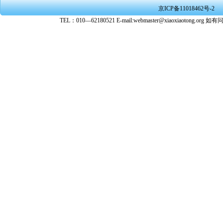
京ICP备11018462号-2
TEL：010—62180521 E-mail:webmaster@xiaoxiaoto