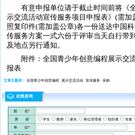
有意申报单位请于截止时间前将《全
示交流活动宣传服务项目申报表》(需加
照复印件(需加盖公章)各一份送达中国
传服务方案一式六份于评审当天自行带
及地点另行通知。
附件：
全国青少年创意编程展示交
报表
文章主题词：
全国青少年创意编程
展示交流活动
宣传服务
采购
在线咨询
姓 名
*
身 份
学生
教师
家长
单位管理者
组织者
专家
单 位
*