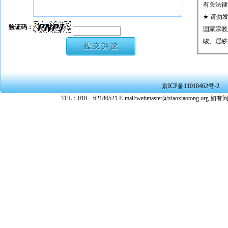
有关法律
★ 请勿
验证码：
国家宗教
唆、淫秽
★ 承担
或刑事法
★ 在本
京ICP备11018462号-2
转载、引
TEL：010—62180521 E-mail:webmaster@xiaoxiaoto
★ 参与
款。