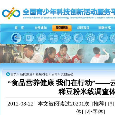
首 页
文件通知
新闻报道
品牌项目
国际交流
首页
>
新闻报道
>
基层动态
>
云南
> 其他活动
“食品营养健康 我们在行动”——
稀豆粉米线调查
2012-08-22
本文被阅读过20201次
[推荐]
[
体]
[小字体]