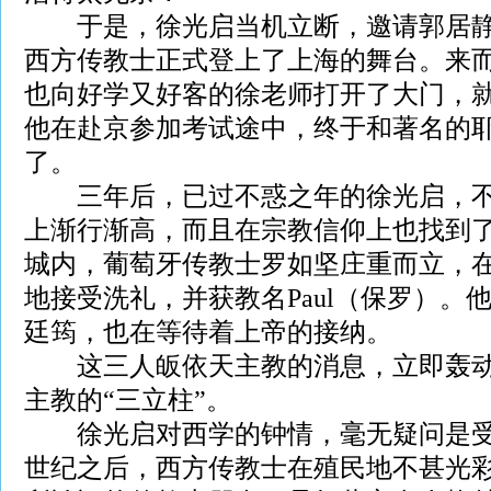
于是，徐光启当机立断，邀请郭居静
西方传教士正式登上了上海的舞台。来
也向好学又好客的徐老师打开了大门，就
他在赴京参加考试途中，终于和著名的
了。
三年后，已过不惑之年的徐光启，不
上渐行渐高，而且在宗教信仰上也找到
城内，葡萄牙传教士罗如坚庄重而立，
地接受洗礼，并获教名Paul（保罗）。
廷筠，也在等待着上帝的接纳。
这三人皈依天主教的消息，立即轰动
主教的“三立柱”。
徐光启对西学的钟情，毫无疑问是受
世纪之后，西方传教士在殖民地不甚光