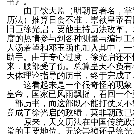
书》。
由于钦天监（明朝官署名，掌
历法）推算日食不准，崇祯皇帝召
旧臣徐光启，要他主持历法改革。
度的热情参与到各种测量与编制工
人汤若望和邓玉函也加入其中，一
助手。由于专心过度，徐光启还不
来，腰部受了伤。总算皇天不负有
天体理论指导的历书，终于完成了
这看起来是一个很奇怪的现象
皇帝，国家已风雨飘摇，召回一个
一部历书，而这部既不能打仗又不
竟成了徐光启的政绩，莫非朝政已
原来，天文历法在中国传统政
常的重要地位。无论崇祯还是徐光