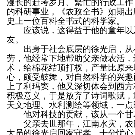
漫长的赶考岁月、繁忙的行政工作
的科研事业，《农政全书》如期出
史上一位百科全书式的科学家。
应该说，这得益于他的童年以
友。
出身于社会底层的徐光启，从
劳，他经常下地帮助父亲做农活，
术，给棉花结顶打杈，产量比原来
心，颇受鼓舞，对自然科学的兴趣
上了利玛窦，他又深切体会到西方
积极意义，于是放弃了诗词歌赋，
天文地理、水利测绘等领域，一点
他对科技的贡献，该从一个甘
父亲去世那年，江南水灾，农
大员的徐光启回家守孝，十分忧心