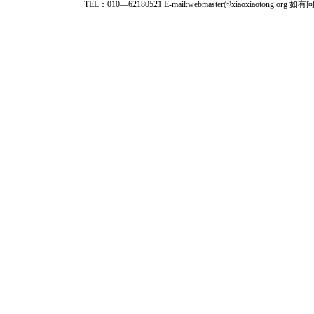
TEL：010—62180521 E-mail:webmaster@xiaoxiaoto
★ 参与
款。