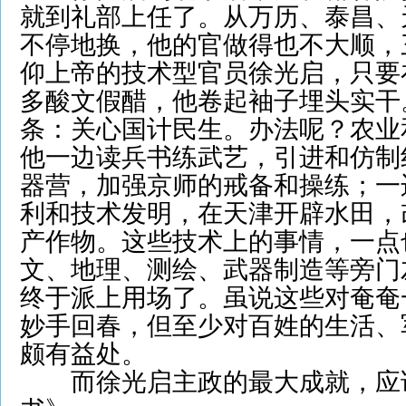
就到礼部上任了。从万历、泰昌、
不停地换，他的官做得也不大顺，
仰上帝的技术型官员徐光启，只要
多酸文假醋，他卷起袖子埋头实干
条：关心国计民生。办法呢？农业
他一边读兵书练武艺，引进和仿制
器营，加强京师的戒备和操练；一
利和技术发明，在天津开辟水田，
产作物。这些技术上的事情，一点
文、地理、测绘、武器制造等旁门
终于派上用场了。虽说这些对奄奄
妙手回春，但至少对百姓的生活、
颇有益处。
而徐光启主政的最大成就，应