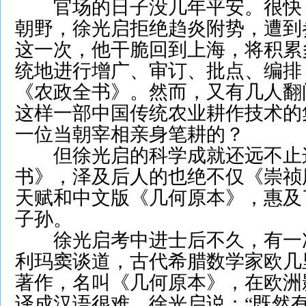
官场的日子没几年平安。很快
朝野，徐光启拒绝趋炎附势，遭到
这一次，他干脆回到上海，将积累
统地进行增广、审订、批点、编排
《农政全书》。然而，又有几人翻
这样一部中国传统农业耕作技术的
一位当朝宰相亲身笔耕的？
但徐光启的科学成就还远不止
书》，泽及后人的也绝不仅《崇祯
天赋和中文版《几何原本》，惠及
子孙。
徐光启考中进士后不久，有一
利玛窦谈道，古代希腊数学家欧几
著作，名叫《几何原本》，在欧洲
译成汉语很难。徐光启说：“既然