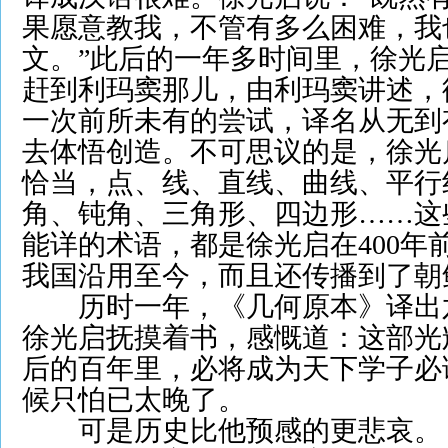
果愿意教我，不管有多么困难，我
文。”此后的一年多时间里，徐光
赶到利玛窦那儿，由利玛窦讲述，
一次前所未有的尝试，译名从无到
去体悟创造。不可思议的是，徐光
恰当，点、线、直线、曲线、平行
角、钝角、三角形、四边形……这
能详的术语，都是徐光启在400年
我国沿用至今，而且还传播到了朝
历时一年，《几何原本》译出
徐光启抚摸着书，感慨道：这部光
后的百年里，必将成为天下学子必
候只怕已太晚了。
可是历史比他预感的更悲哀。