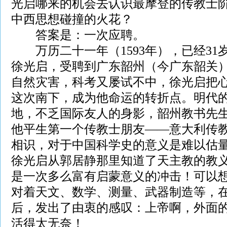
光启哪来的机会去认识最摩登的传教士
中西思想碰撞的火花？
答案是：一次应聘。
万历二十一年（1593年），已经31岁
徐光启，受聘到广东韶州（今广东韶关
自然灾害，科考又屡试不中，徐光启把
这次南下，成为他命运的转折点。明代
地，不乏国际友人的身影，韶州教书先
他平生第一个传教士朋友——意大利传
相识，对于中国科学史的意义是难以估
徐光启从郭居静那里知道了天主教的教
是一次多么富有启蒙意义的冲击！可以
对着天文、数学、测量、武器制造等，
后，发出了由衷的感叹：上帝啊，外面
活得太无奈！