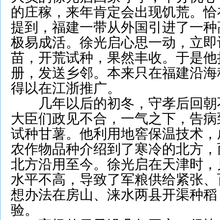
的庄稼，来年肯定会出现饥荒。恰
提到，福建一带从外国引进了一种
极易成活。徐光启心思一动，立即
苗，开荒试种，果然丰收。于是他
册，发送乡邻。本来只在福建沿海
得以在江浙推广。
几年以后的初冬，守孝后回朝
大臣们政见不合，一气之下，告病
试种甘薯。他利用地窖保温技术，
农作物品种介绍到了寒冷的北方，
北方沿用至今。徐光启在天津时，
水平不高，导致了军粮供给紧张、
想办法在房山、涞水两县开渠种稻
验。