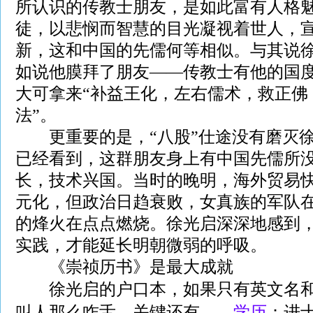
所认识的传教士朋友，是如此富有人格
徒，以悲悯而智慧的目光凝视着世人，
新，这和中国的先儒何等相似。与其说
如说他膜拜了朋友——传教士有他的国
大可拿来“补益王化，左右儒术，救正佛
法”。
更重要的是，“八股”仕途没有磨灭徐
已经看到，这群朋友身上有中国先儒所
长，技术兴国。当时的晚明，海外贸易
元化，但政治日趋衰败，女真族的军队
的烽火在点点燃烧。徐光启深深地感到
实践，才能延长明朝微弱的呼吸。
《崇祯历书》是最大成就
徐光启的户口本，如果只有英文名和
叫人那么咋舌，关键还有——
学历
：进