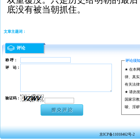
底没有被当朝抓住。
文章主题词：
评论
称 呼：
评论须
评 论：
★ 在本
律、真实
有关法律
★ 请勿
验证码：
国家宗教
唆、淫秽
★ 承担
或刑事法
★ 在本
京ICP备11018462号-2
转载、引