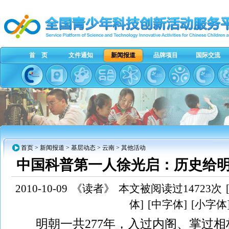
首 页
文件通知
新闻报道
品牌项目
国际交流
首页
>
新闻报道
>
基层动态
>
云南
> 其他活动
中国科普第一人徐光启：历史给
2010-10-09
《读者》
本文被阅读过14723次
体]
[中字体]
[小字体
明朝一共277年，入过内阁、掌过相