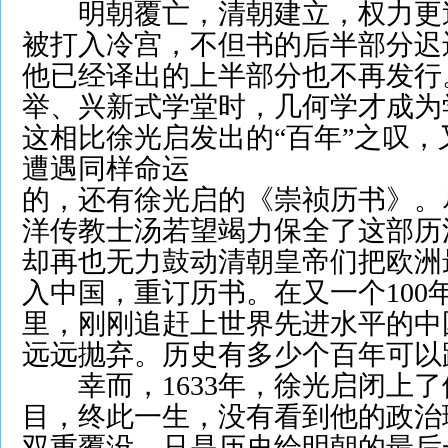
明朝覆亡，清朝建立，权力更
被打入冷宫，不但书的后半部分迟
他已经译出的上半部分也不再发行
举、兴新式学堂时，几何学才成为
这相比徐光启发出的“百年”之叹
遭遇同样命运
的，还有徐光启的《崇祯历书》。
洋传教士汤若望竭力保全了这部历
却再也无力鼓动清朝皇帝们把欧洲
入中国，重订历书。在又一个100年、
里，刚刚追赶上世界先进水平的中
远远抛弃。历史有多少个百年可以
幸而，1633年，徐光启闭上了
目，终此一生，没有看到他的政治
双重覆没。只是历史给明朝的最后