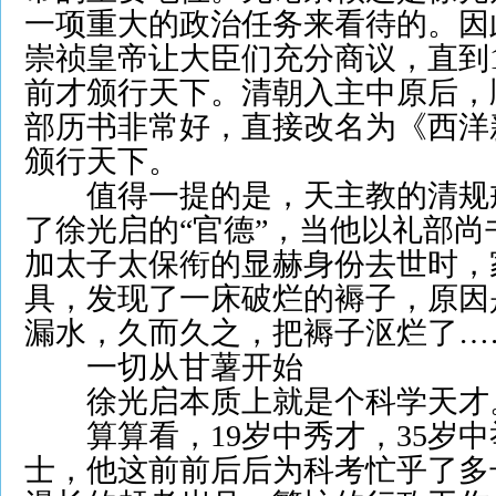
一项重大的政治任务来看待的。因
崇祯皇帝让大臣们充分商议，直到1
前才颁行天下。清朝入主中原后，
部历书非常好，直接改名为《西洋
颁行天下。
值得一提的是，天主教的清规
了徐光启的“官德”，当他以礼部
加太子太保衔的显赫身份去世时，
具，发现了一床破烂的褥子，原因
漏水，久而久之，把褥子沤烂了…
一切从甘薯开始
徐光启本质上就是个科学天才
算算看，19岁中秀才，35岁中
士，他这前前后后为科考忙乎了多