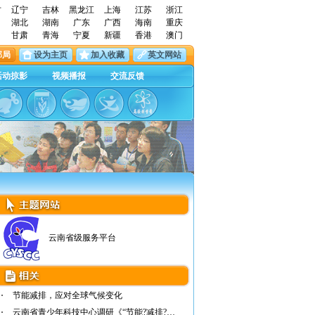
古
辽宁
吉林
黑龙江
上海
江苏
浙江
湖北
湖南
广东
广西
海南
重庆
甘肃
青海
宁夏
新疆
香港
澳门
邮局
设为主页
加入收藏
英文网站
活动掠影
视频播报
交流反馈
云南省级服务平台
节能减排，应对全球气候变化
云南省青少年科技中心调研《“节能?减排?环保…