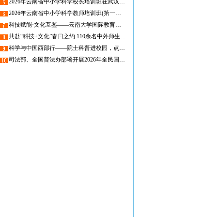
2026年云南省中小学科学校长培训班在武汉大学圆满举办
2026年云南省中小学科学教师培训班(第一期)在昆圆满举办，线上课程同步开启
科技赋能·文化互鉴——云南大学国际教育学院留学生走进省青少年科技中心
共赴“科技+文化”春日之约 110余名中外师生走进省青少年科技中心
科学与中国西部行——院士科普进校园，点亮物理求知梦
司法部、全国普法办部署开展2026年全民国家安全教育日普法宣传活动