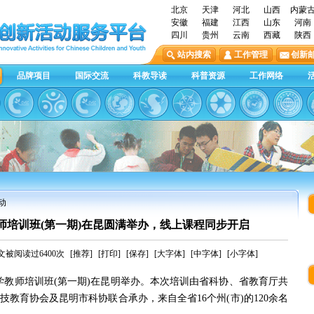
北京
天津
河北
山西
内蒙
安徽
福建
江西
山东
河南
四川
贵州
云南
西藏
陕西
站内搜索
工作管理
创新
品牌项目
国际交流
科教导读
科普资源
工作网络
动
教师培训班(第一期)在昆圆满举办，线上课程同步开启
文被阅读过6400次
[推荐]
[打印]
[保存]
[大字体]
[中字体]
[小字体]
学科学教师培训班(第一期)在昆明举办。本次培训由省科协、省教育厅共
教育协会及昆明市科协联合承办，来自全省16个州(市)的120余名