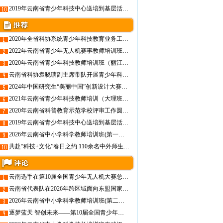
2019年云南省青少年科技中心送培到基层活动暨迪庆州中小学科技辅导员培训班圆满结束
2020年全省科协系统青少年科技教育业务工作培训班在昆明成功举办
2022年云南省青少年无人机赛事教师培训班即将开班！
2020年云南省青少年科技教师培训班（丽江）圆满举办
云南省科协袁晓瑭副主席带队开展青少年科技教育工作调研
2024年中国研究生“美丽中国”创新设计大赛——生物多样性保护与利用创新大赛全国总决赛成功举办
2021年云南省青少年科技教师培训（大理班）圆满举办
2020年云南省科普教育示范学校评审工作圆满结束
2019年云南省青少年科技中心送培到基层活动暨迪庆州中小学科技辅导员培训班圆满结束
2026年云南省中小学科学教师培训班(第一期)在昆圆满举办，线上课程同步开启
共赴“科技+文化”春日之约 110余名中外师生走进省青少年科技中心
云南选手在第10届全国青少年无人机大赛总决赛中喜获佳绩
云南省代表队在2026年跨区域面向东盟国家青少年人工智能及机器人邀请赛中喜获佳绩
2026年云南省中小学科学教师培训班(第二期)圆满举办
逐梦蓝天 智创未来——第10届全国青少年无人机大赛（云南省赛）圆满举办