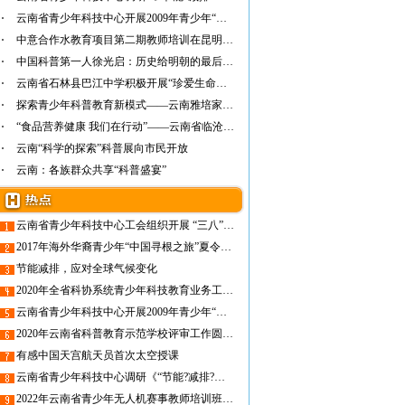
云南省青少年科技中心开展2009年青少年“防灾…
中意合作水教育项目第二期教师培训在昆明圆满…
中国科普第一人徐光启：历史给明朝的最后一个…
云南省石林县巴江中学积极开展“珍爱生命之水…
探索青少年科普教育新模式——云南雅培家庭科…
“食品营养健康 我们在行动”——云南省临沧…
云南“科学的探索”科普展向市民开放
云南：各族群众共享“科普盛宴”
云南省青少年科技中心工会组织开展 “三八”妇女节主题参观活动
2017年海外华裔青少年“中国寻根之旅”夏令营(德宏营)暨第三届“中缅青少年科普交流活动”正式启动
节能减排，应对全球气候变化
2020年全省科协系统青少年科技教育业务工作培训班在昆明成功举办
云南省青少年科技中心开展2009年青少年“防灾减灾日”消防科普宣传活动
2020年云南省科普教育示范学校评审工作圆满结束
有感中国天宫航天员首次太空授课
云南省青少年科技中心调研《“节能?减排?环保”系列活动手册(小学篇)》使用情况
2022年云南省青少年无人机赛事教师培训班即将开班！