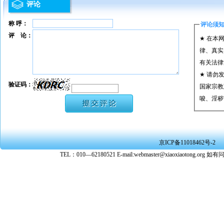
评论
称 呼：
评论须
评 论：
★ 在本
律、真实
有关法律
★ 请勿
验证码：
国家宗教
唆、淫秽
★ 承担
或刑事法
★ 在本
京ICP备11018462号-2
转载、引
TEL：010—62180521 E-mail:webmaster@xiaoxiaoto
★ 参与
款。