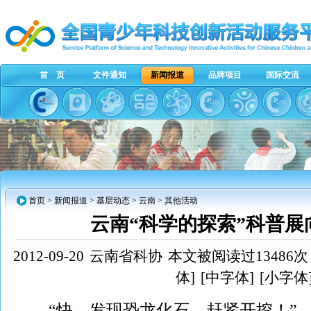
首 页
文件通知
新闻报道
品牌项目
国际交流
首页
>
新闻报道
>
基层动态
>
云南
> 其他活动
云南“科学的探索”科普展
2012-09-20
云南省科协
本文被阅读过13486次
体]
[中字体]
[小字体
“快，发现恐龙化石，赶紧开挖！”，