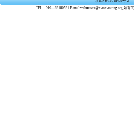
京ICP备11018462号-2
转载、引
TEL：010—62180521 E-mail:webmaster@xiaoxiaoto
★ 参与
款。