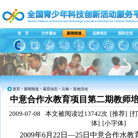
首 页
文件通知
新闻报道
品牌项目
国际交流
首页
>
新闻报道
>
基层动态
>
云南
> 其他活动
中意合作水教育项目第二期教师
2009-07-08
本文被阅读过13742次
[推荐]
[
体]
[小字体]
2009
年
6
月
22
日
—
25
日中意合作水教