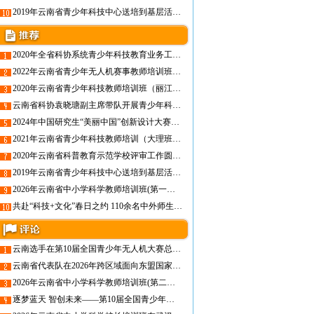
2019年云南省青少年科技中心送培到基层活动暨迪庆州中小学科技辅导员培训班圆满结束
2020年全省科协系统青少年科技教育业务工作培训班在昆明成功举办
2022年云南省青少年无人机赛事教师培训班即将开班！
2020年云南省青少年科技教师培训班（丽江）圆满举办
云南省科协袁晓瑭副主席带队开展青少年科技教育工作调研
2024年中国研究生“美丽中国”创新设计大赛——生物多样性保护与利用创新大赛全国总决赛成功举办
2021年云南省青少年科技教师培训（大理班）圆满举办
2020年云南省科普教育示范学校评审工作圆满结束
2019年云南省青少年科技中心送培到基层活动暨迪庆州中小学科技辅导员培训班圆满结束
2026年云南省中小学科学教师培训班(第一期)在昆圆满举办，线上课程同步开启
共赴“科技+文化”春日之约 110余名中外师生走进省青少年科技中心
云南选手在第10届全国青少年无人机大赛总决赛中喜获佳绩
云南省代表队在2026年跨区域面向东盟国家青少年人工智能及机器人邀请赛中喜获佳绩
2026年云南省中小学科学教师培训班(第二期)圆满举办
逐梦蓝天 智创未来——第10届全国青少年无人机大赛（云南省赛）圆满举办