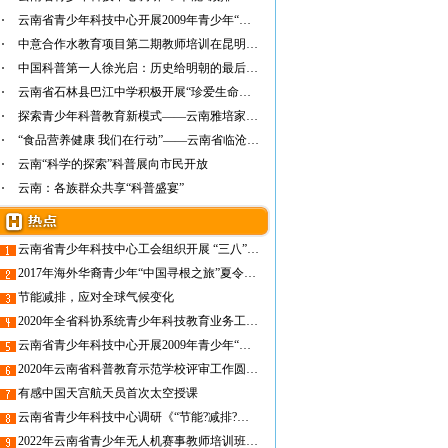
云南省青少年科技中心开展2009年青少年“防灾…
中意合作水教育项目第二期教师培训在昆明圆满…
中国科普第一人徐光启：历史给明朝的最后一个…
云南省石林县巴江中学积极开展“珍爱生命之水…
探索青少年科普教育新模式——云南雅培家庭科…
“食品营养健康 我们在行动”——云南省临沧…
云南“科学的探索”科普展向市民开放
云南：各族群众共享“科普盛宴”
云南省青少年科技中心工会组织开展 “三八”妇女节主题参观活动
2017年海外华裔青少年“中国寻根之旅”夏令营(德宏营)暨第三届“中缅青少年科普交流活动”正式启动
节能减排，应对全球气候变化
2020年全省科协系统青少年科技教育业务工作培训班在昆明成功举办
云南省青少年科技中心开展2009年青少年“防灾减灾日”消防科普宣传活动
2020年云南省科普教育示范学校评审工作圆满结束
有感中国天宫航天员首次太空授课
云南省青少年科技中心调研《“节能?减排?环保”系列活动手册(小学篇)》使用情况
2022年云南省青少年无人机赛事教师培训班即将开班！