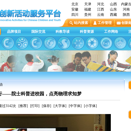
北京
天津
河北
山西
内蒙
安徽
福建
江西
山东
河南
四川
贵州
云南
西藏
陕西
站内搜索
工作管理
创新
品牌项目
国际交流
科教导读
科普资源
工作网络
动
行——院士科普进校园，点亮物理求知梦
过3142次
[推荐]
[打印]
[保存]
[大字体]
[中字体]
[小字体]