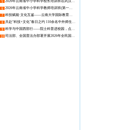
2026年云南省中小学科学校长培训班在武汉大学圆满举办
2026年云南省中小学科学教师培训班(第一期)在昆圆满举办，线上课程同步开启
科技赋能·文化互鉴——云南大学国际教育学院留学生走进省青少年科技中心
共赴“科技+文化”春日之约 110余名中外师生走进省青少年科技中心
科学与中国西部行——院士科普进校园，点亮物理求知梦
司法部、全国普法办部署开展2026年全民国家安全教育日普法宣传活动