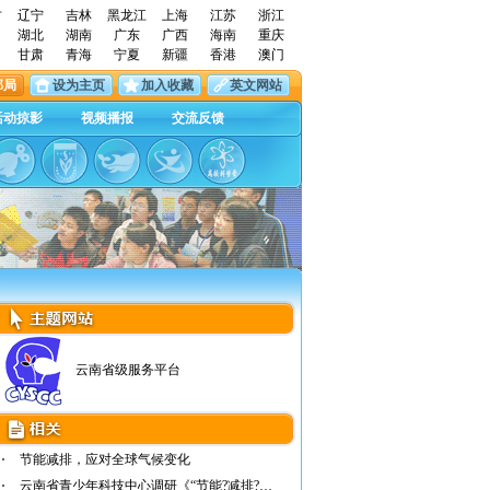
古
辽宁
吉林
黑龙江
上海
江苏
浙江
湖北
湖南
广东
广西
海南
重庆
甘肃
青海
宁夏
新疆
香港
澳门
邮局
设为主页
加入收藏
英文网站
活动掠影
视频播报
交流反馈
云南省级服务平台
节能减排，应对全球气候变化
云南省青少年科技中心调研《“节能?减排?环保…