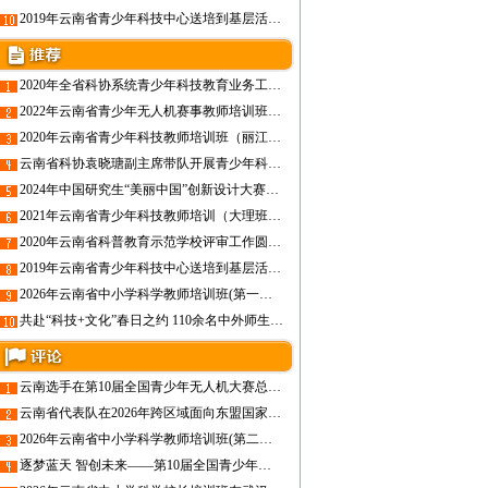
2019年云南省青少年科技中心送培到基层活动暨迪庆州中小学科技辅导员培训班圆满结束
2020年全省科协系统青少年科技教育业务工作培训班在昆明成功举办
2022年云南省青少年无人机赛事教师培训班即将开班！
2020年云南省青少年科技教师培训班（丽江）圆满举办
云南省科协袁晓瑭副主席带队开展青少年科技教育工作调研
2024年中国研究生“美丽中国”创新设计大赛——生物多样性保护与利用创新大赛全国总决赛成功举办
2021年云南省青少年科技教师培训（大理班）圆满举办
2020年云南省科普教育示范学校评审工作圆满结束
2019年云南省青少年科技中心送培到基层活动暨迪庆州中小学科技辅导员培训班圆满结束
2026年云南省中小学科学教师培训班(第一期)在昆圆满举办，线上课程同步开启
共赴“科技+文化”春日之约 110余名中外师生走进省青少年科技中心
云南选手在第10届全国青少年无人机大赛总决赛中喜获佳绩
云南省代表队在2026年跨区域面向东盟国家青少年人工智能及机器人邀请赛中喜获佳绩
2026年云南省中小学科学教师培训班(第二期)圆满举办
逐梦蓝天 智创未来——第10届全国青少年无人机大赛（云南省赛）圆满举办