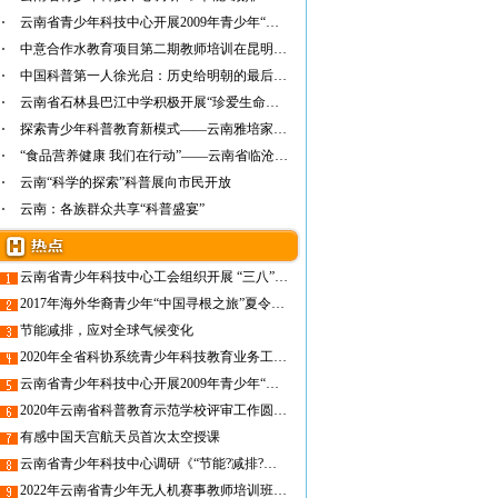
云南省青少年科技中心开展2009年青少年“防灾…
中意合作水教育项目第二期教师培训在昆明圆满…
中国科普第一人徐光启：历史给明朝的最后一个…
云南省石林县巴江中学积极开展“珍爱生命之水…
探索青少年科普教育新模式——云南雅培家庭科…
“食品营养健康 我们在行动”——云南省临沧…
云南“科学的探索”科普展向市民开放
云南：各族群众共享“科普盛宴”
云南省青少年科技中心工会组织开展 “三八”妇女节主题参观活动
2017年海外华裔青少年“中国寻根之旅”夏令营(德宏营)暨第三届“中缅青少年科普交流活动”正式启动
节能减排，应对全球气候变化
2020年全省科协系统青少年科技教育业务工作培训班在昆明成功举办
云南省青少年科技中心开展2009年青少年“防灾减灾日”消防科普宣传活动
2020年云南省科普教育示范学校评审工作圆满结束
有感中国天宫航天员首次太空授课
云南省青少年科技中心调研《“节能?减排?环保”系列活动手册(小学篇)》使用情况
2022年云南省青少年无人机赛事教师培训班即将开班！