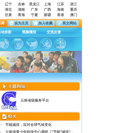
古
辽宁
吉林
黑龙江
上海
江苏
浙江
湖北
湖南
广东
广西
海南
重庆
甘肃
青海
宁夏
新疆
香港
澳门
邮局
设为主页
加入收藏
英文网站
活动掠影
视频播报
交流反馈
云南省级服务平台
节能减排，应对全球气候变化
云南省青少年科技中心调研《“节能?减排?环保…