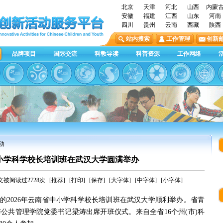
北京
天津
河北
山西
内蒙
安徽
福建
江西
山东
河南
四川
贵州
云南
西藏
陕西
站内搜索
工作管理
创新
品牌项目
国际交流
科教导读
科普资源
工作网络
动
中小学科学校长培训班在武汉大学圆满举办
文被阅读过2728次
[推荐]
[打印]
[保存]
[大字体]
[中字体]
[小字体]
主办的2026年云南省中小学科学校长培训班在武汉大学顺利举办。省青
公共管理学院党委书记梁涛出席开班仪式。来自全省16个州(市)科