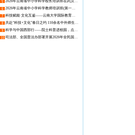
2026年云南省中小学科学校长培训班在武汉大学圆满举办
2026年云南省中小学科学教师培训班(第一期)在昆圆满举办，线上课程同步开启
科技赋能·文化互鉴——云南大学国际教育学院留学生走进省青少年科技中心
共赴“科技+文化”春日之约 110余名中外师生走进省青少年科技中心
科学与中国西部行——院士科普进校园，点亮物理求知梦
司法部、全国普法办部署开展2026年全民国家安全教育日普法宣传活动